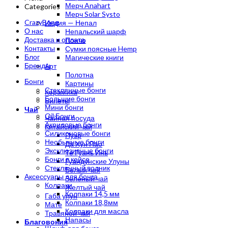
Мерч Anahart
Categories
Мерч Solar Systo
CrazyBong
Индия — Непал
О нас
Непальский шарф
Доставка и оплата
Пончо
Контакты
Сумки поясные Hemp
Блог
Магические книги
Бренды
Арт
Полотна
Бонги
Картины
Стеклянные бонги
Керамика
Большие бонги
Билеты
Мини бонги
Чай
Oil Бонги
Чайная посуда
Акриловые бонги
Китайский чай
Силиконовые бонги
Пуэр
Необычные бонги
Да Хун Пао
Эксклюзивные бонги
Те Гуань Инь
Бонги в кейсе
Гуандунские Улуны
Стеклянный водник
Белый чай
Аксессуары для бонга
Зеленый чай
Колпаки
Желтый чай
Колпаки 14,5 мм
Габа улун
Колпаки 18,8мм
Мате
Колпаки для масла
Травяной чай
Напасы
Благовония