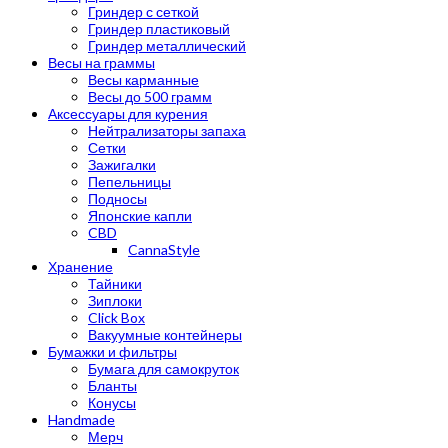
Гриндер с сеткой
Гриндер пластиковый
Гриндер металлический
Весы на граммы
Весы карманные
Весы до 500 грамм
Аксессуары для курения
Нейтрализаторы запаха
Сетки
Зажигалки
Пепельницы
Подносы
Японские капли
CBD
CannaStyle
Хранение
Тайники
Зиплоки
Click Box
Вакуумные контейнеры
Бумажки и фильтры
Бумага для самокруток
Бланты
Конусы
Handmade
Мерч