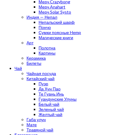
Мерч Crazybong
Мерч Anahart
Мерч Solar Systo
Индия — Непал
Непальский шарф
Пончо
Сумки поясные Hemp
Магические книги
Арт
Полотна
Картины
Керамика
Билеты
Чай
Чайная посуда
Китайский чай
Пуэр
Да Хун Пао
Те Гуань Инь
Гуандунские Улуны
Белый чай
Зеленый чай
Желтый чай
Габа улун
Мате
Травяной чай
Благовония