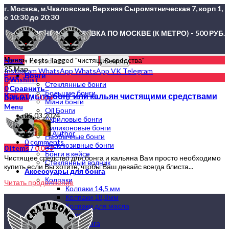
г. Москва, м.Чкаловская, Верхняя Сыромятническая 7, корп 1,
с 10:30 до 20:30
СРОЧНАЯ ДОСТАВКА ПО МОСКВЕ (К МЕТРО) - 500 РУБ.
Меню
Home
»
Posts Tagged "чистящие средства"
Search
25
Мар
Instagram
WhatsApp
WhatsApp
VK
Telegram
Бонги
Блог
0
Wishlist
Стеклянные бонги
0
Сравнить
Большие бонги
Как отмыть бонг или кальян чистящими средствами
0
items
/
0,00
₽
Мини бонги
Menu
Oil Бонги
25.03.2024
Акриловые бонги
Силиконовые бонги
By
Author
Необычные бонги
0
comments
Эксклюзивные бонги
0
items
/
0,00
₽
Бонги в кейсе
Чистящее средство для бонга и кальяна Вам просто необходимо
Стеклянный водник
купить если Вы хотите, чтобы Ваш девайс всегда блиста...
Аксессуары для бонга
Колпаки
Читать продолжение
Колпаки 14,5 мм
Колпаки 18,8мм
Колпаки для масла
Напасы
Шлиф для бонга