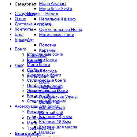
Мерч Anahart
Categories
Мерч Solar Systo
CrazyBong
Индия — Непал
О нас
Непальский шарф
Доставка и оплата
Пончо
Контакты
Сумки поясные Hemp
Блог
Магические книги
Бренды
Арт
Полотна
Бонги
Картины
Стеклянные бонги
Керамика
Большие бонги
Билеты
Мини бонги
Чай
Oil Бонги
Чайная посуда
Акриловые бонги
Китайский чай
Силиконовые бонги
Пуэр
Необычные бонги
Да Хун Пао
Эксклюзивные бонги
Те Гуань Инь
Бонги в кейсе
Гуандунские Улуны
Стеклянный водник
Белый чай
Аксессуары для бонга
Зеленый чай
Колпаки
Желтый чай
Колпаки 14,5 мм
Габа улун
Колпаки 18,8мм
Мате
Колпаки для масла
Травяной чай
Напасы
Благовония