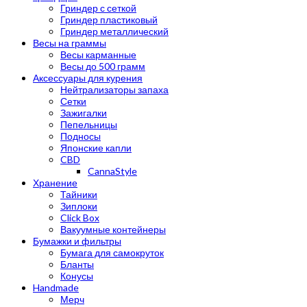
Гриндер с сеткой
Гриндер пластиковый
Гриндер металлический
Весы на граммы
Весы карманные
Весы до 500 грамм
Аксессуары для курения
Нейтрализаторы запаха
Сетки
Зажигалки
Пепельницы
Подносы
Японские капли
CBD
CannaStyle
Хранение
Тайники
Зиплоки
Click Box
Вакуумные контейнеры
Бумажки и фильтры
Бумага для самокруток
Бланты
Конусы
Handmade
Мерч