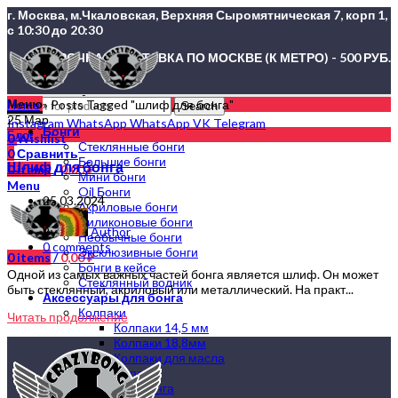
г. Москва, м.Чкаловская, Верхняя Сыромятническая 7, корп 1,
с 10:30 до 20:30
СРОЧНАЯ ДОСТАВКА ПО МОСКВЕ (К МЕТРО) - 500 РУБ.
Меню
Home
»
Posts Tagged "шлиф для бонга"
Search
25
Мар
Instagram
WhatsApp
WhatsApp
VK
Telegram
Бонги
Блог
0
Wishlist
Стеклянные бонги
0
Сравнить
Большие бонги
Шлиф для бонга
0
items
/
0,00
₽
Мини бонги
Menu
Oil Бонги
25.03.2024
Акриловые бонги
Силиконовые бонги
By
Author
Необычные бонги
0
comments
Эксклюзивные бонги
0
items
/
0,00
₽
Бонги в кейсе
Одной из самых важных частей бонга является шлиф. Он может
Стеклянный водник
быть стеклянный, акриловый или металлический. На практ...
Аксессуары для бонга
Колпаки
Читать продолжение
Колпаки 14,5 мм
Колпаки 18,8мм
Колпаки для масла
Напасы
Шлиф для бонга