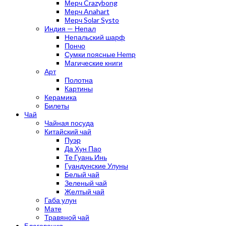
Мерч Crazybong
Мерч Anahart
Мерч Solar Systo
Индия — Непал
Непальский шарф
Пончо
Сумки поясные Hemp
Магические книги
Арт
Полотна
Картины
Керамика
Билеты
Чай
Чайная посуда
Китайский чай
Пуэр
Да Хун Пао
Те Гуань Инь
Гуандунские Улуны
Белый чай
Зеленый чай
Желтый чай
Габа улун
Мате
Травяной чай
Благовония