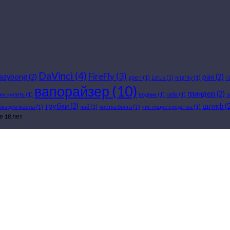
DaVinci
(4)
FireFly
(3)
razybong
(2)
pax
(2)
gpen
(1)
Lotus
(1)
mighty
(1)
r
вапорайзер
(10)
гриндер
(2)
онг купить
(1)
водник
(1)
габа
(1)
з
трубки
(2)
шлиф
(2
бка для масла
(1)
чай
(1)
чистка бонга
(1)
чистящие средства
(1)
 18 лет