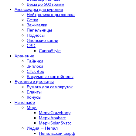
Весы до 500 грамм
Аксессуары для курения
Нейтрализаторы запаха
Сетки
Зажигалки
Пепельницы
Подносы
Японские капли
CBD
CannaStyle
Хранение
Тайники
Зиплоки
Click Box
Вакуумные контейнеры
Бумажки и фильтры
Бумага для самокруток
Бланты
Конусы
Handmade
Мерч
Мерч Crazybong
Мерч Anahart
Мерч Solar Systo
Индия — Непал
Непальский шарф