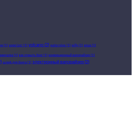
volcano
(2)
aw
(1)
vaporizer
(1)
waterpipe
(1)
willy
(1)
xmax
(1)
ажигалка
(1)
как отмыть бонг
(1)
конвекционный вапорайзер
(1)
)
электронный вапорайзер
(2)
шлиф для бонга
(1)