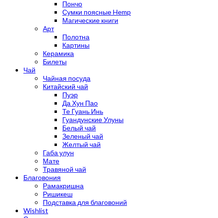
Пончо
Сумки поясные Hemp
Магические книги
Арт
Полотна
Картины
Керамика
Билеты
Чай
Чайная посуда
Китайский чай
Пуэр
Да Хун Пао
Те Гуань Инь
Гуандунские Улуны
Белый чай
Зеленый чай
Желтый чай
Габа улун
Мате
Травяной чай
Благовония
Рамакришна
Ришикеш
Подставка для благовоний
Wishlist