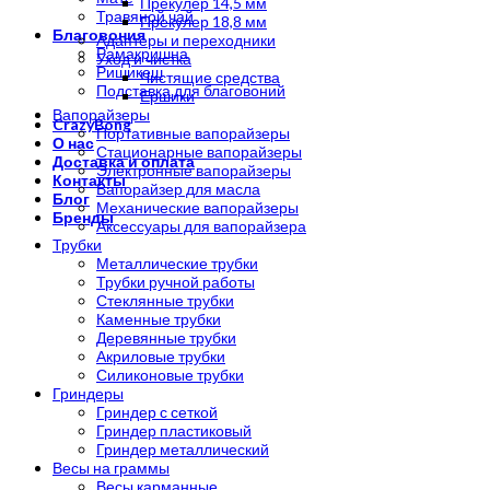
Прекулер 14,5 мм
Травяной чай
Прекулер 18,8 мм
Благовония
Адаптеры и переходники
Рамакришна
Уход и чистка
Ришикеш
Чистящие средства
Подставка для благовоний
Ершики
Вапорайзеры
CrazyBong
Портативные вапорайзеры
О нас
Стационарные вапорайзеры
Доставка и оплата
Электронные вапорайзеры
Контакты
Вапорайзер для масла
Блог
Механические вапорайзеры
Бренды
Аксессуары для вапорайзера
Трубки
Металлические трубки
Трубки ручной работы
Стеклянные трубки
Каменные трубки
Деревянные трубки
Акриловые трубки
Силиконовые трубки
Гриндеры
Гриндер с сеткой
Гриндер пластиковый
Гриндер металлический
Весы на граммы
Весы карманные