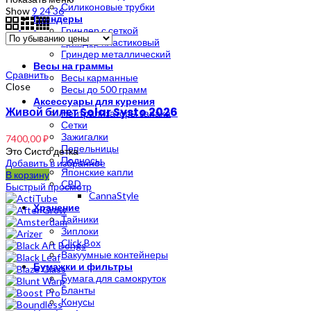
Силиконовые трубки
Show
9
24
36
Гриндеры
Гриндер с сеткой
Гриндер пластиковый
Гриндер металлический
Весы на граммы
Сравнить
Весы карманные
Close
Весы до 500 грамм
Аксессуары для курения
Живой билет Solar Systo 2026
Нейтрализаторы запаха
Сетки
Зажигалки
7400,00
₽
Пепельницы
Это Систо детка
Подносы
Добавить в избранное
Японские капли
В корзину
CBD
Быстрый просмотр
CannaStyle
Хранение
Тайники
Зиплоки
Click Box
Вакуумные контейнеры
Бумажки и фильтры
Бумага для самокруток
Бланты
Конусы