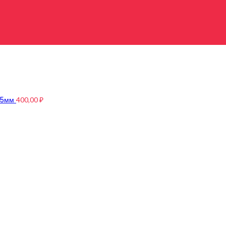
4,5мм
400,00
₽