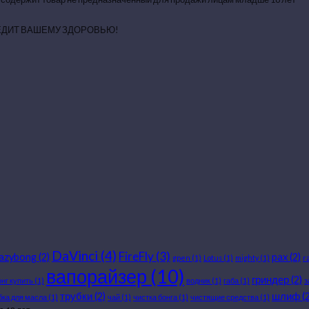
ЕДИТ ВАШЕМУ ЗДОРОВЬЮ!
DaVinci
(4)
FireFly
(3)
razybong
(2)
pax
(2)
gpen
(1)
Lotus
(1)
mighty
(1)
r
вапорайзер
(10)
гриндер
(2)
онг купить
(1)
водник
(1)
габа
(1)
з
трубки
(2)
шлиф
(2
бка для масла
(1)
чай
(1)
чистка бонга
(1)
чистящие средства
(1)