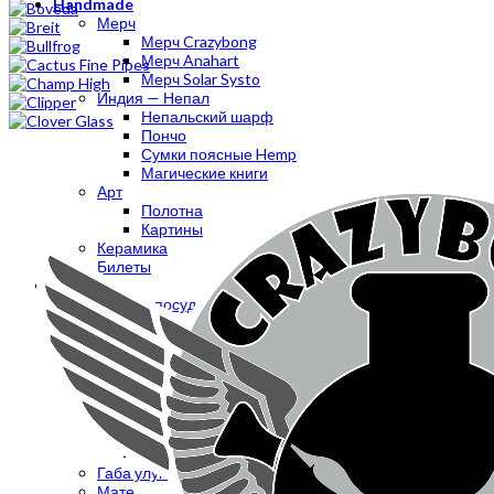
Handmade
Мерч
Мерч Crazybong
Мерч Anahart
Мерч Solar Systo
Индия — Непал
Непальский шарф
Пончо
Сумки поясные Hemp
Магические книги
Арт
Полотна
Картины
Керамика
Билеты
Чай
Чайная посуда
Китайский чай
Пуэр
Да Хун Пао
Те Гуань Инь
Гуандунские Улуны
Белый чай
Зеленый чай
Желтый чай
Габа улун
Мате