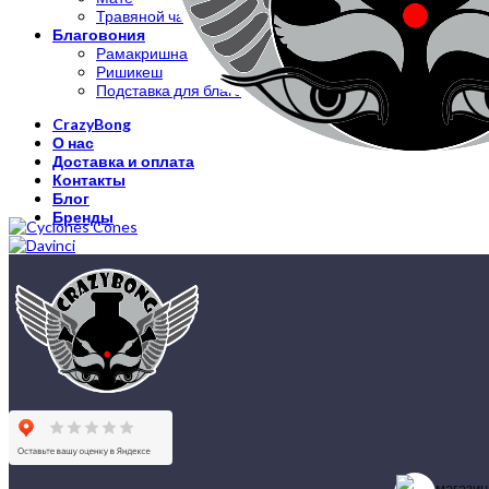
Травяной чай
Благовония
Рамакришна
Ришикеш
Подставка для благовоний
CrazyBong
О нас
Доставка и оплата
Контакты
Блог
Бренды
магазин