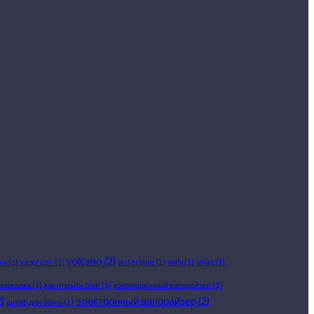
volcano
(2)
aw
(1)
vaporizer
(1)
waterpipe
(1)
willy
(1)
xmax
(1)
ажигалка
(1)
как отмыть бонг
(1)
конвекционный вапорайзер
(1)
)
электронный вапорайзер
(2)
шлиф для бонга
(1)