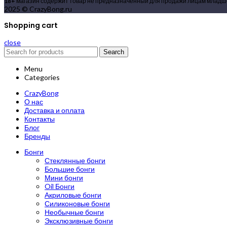
18+
магазин содержит товар не предназначенный для продажи лицам младше
2025 © CrazyBong.ru
Shopping cart
close
Search
Menu
Categories
CrazyBong
О нас
Доставка и оплата
Контакты
Блог
Бренды
Бонги
Стеклянные бонги
Большие бонги
Мини бонги
Oil Бонги
Акриловые бонги
Силиконовые бонги
Необычные бонги
Эксклюзивные бонги