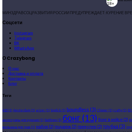
МИНЗДРАВСОЦРАЗВИТИЯ РОССИИ ПРЕДУПРЕЖДАЕТ: КУРЕНИЕ ВР
Соцсети
Instagram
Telegram
ВК
WhatsApp
О Crazybong
О нас
Доставка и оплата
Контакты
Блог
Теги
boundless
(3)
c
420
(1)
Amsterdam
(1)
arizer
(1)
bigdick
(1)
Clipper
(1)
crafty
(1)
бонг
(13)
бонг в кейсе
(2)
аксессуары для курения
(1)
бабблер
(1)
б
трубка
(3)
набор
(2)
подарок
(2)
прекулер
(2)
мельница для трав
(1)
тру