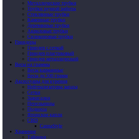
Металлические трубки
Трубки ручной работы
Стеклянные трубки
Каменные трубки
Деревянные трубки
Акриловые трубки
Силиконовые трубки
Гриндеры
Гриндер с сеткой
Гриндер пластиковый
Гриндер металлический
Весы на граммы
Весы карманные
Весы до 500 грамм
Аксессуары для курения
Нейтрализаторы запаха
Сетки
Зажигалки
Пепельницы
Подносы
Японские капли
CBD
CannaStyle
Хранение
Тайники