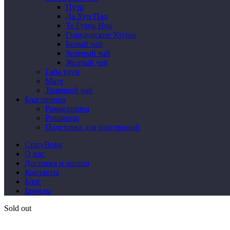
Пуэр
Да Хун Пао
Те Гуань Инь
Гуандунские Улуны
Белый чай
Зеленый чай
Желтый чай
Габа улун
Мате
Травяной чай
Благовония
Рамакришна
Ришикеш
Подставка для благовоний
CrazyBong
О нас
Доставка и оплата
Контакты
Блог
Бренды
Sold out