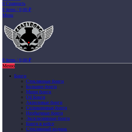
0
Сравнить
0
items
/
0,00
₽
Menu
0
items
/
0,00
₽
Меню
Бонги
Стеклянные бонги
Большие бонги
Мини бонги
Oil Бонги
Акриловые бонги
Силиконовые бонги
Необычные бонги
Эксклюзивные бонги
Бонги в кейсе
Стеклянный водник