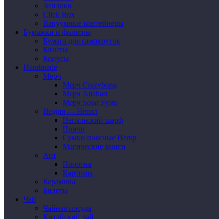
Зиплоки
Click Box
Вакуумные контейнеры
Бумажки и фильтры
Бумага для самокруток
Бланты
Конусы
Handmade
Мерч
Мерч Crazybong
Мерч Anahart
Мерч Solar Systo
Индия — Непал
Непальский шарф
Пончо
Сумки поясные Hemp
Магические книги
Арт
Полотна
Картины
Керамика
Билеты
Чай
Чайная посуда
Китайский чай