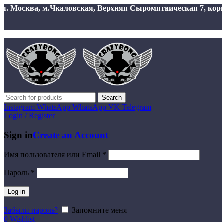
г. Москва, м.Чкаловская, Верхняя Сыромятническая 7, корп 1
Search
Instagram
WhatsApp
WhatsApp
VK
Telegram
Login / Register
Sign in
Create an Account
Имя пользователя или Email
*
Пароль
*
Log in
Забыли пароль?
Запомните меня
0
Wishlist