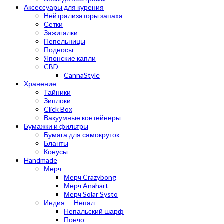
Аксессуары для курения
Нейтрализаторы запаха
Сетки
Зажигалки
Пепельницы
Подносы
Японские капли
CBD
CannaStyle
Хранение
Тайники
Зиплоки
Click Box
Вакуумные контейнеры
Бумажки и фильтры
Бумага для самокруток
Бланты
Конусы
Handmade
Мерч
Мерч Crazybong
Мерч Anahart
Мерч Solar Systo
Индия — Непал
Непальский шарф
Пончо