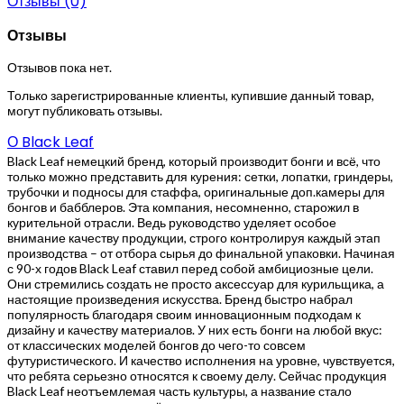
Отзывы (0)
Отзывы
Отзывов пока нет.
Только зарегистрированные клиенты, купившие данный товар,
могут публиковать отзывы.
О Black Leaf
Black Leaf немецкий бренд, который производит бонги и всё, что
только можно представить для курения: сетки, лопатки, гриндеры,
трубочки и подносы для стаффа, оригинальные доп.камеры для
бонгов и бабблеров. Эта компания, несомненно, старожил в
курительной отрасли. Ведь руководство уделяет особое
внимание качеству продукции, строго контролируя каждый этап
производства – от отбора сырья до финальной упаковки. Начиная
с 90-х годов Black Leaf ставил перед собой амбициозные цели.
Они стремились создать не просто аксессуар для курильщика, а
настоящие произведения искусства. Бренд быстро набрал
популярность благодаря своим инновационным подходам к
дизайну и качеству материалов. У них есть бонги на любой вкус:
от классических моделей бонгов до чего-то совсем
футуристического. И качество исполнения на уровне, чувствуется,
что ребята серьезно относятся к своему делу. Сейчас продукция
Black Leaf неотъемлемая часть культуры, а название стало