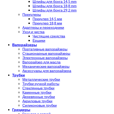
Шлифы для бонга 14,5 mm
Шлифы для бонга 18,8 mm
Шлифы для бонга 29,2 mm
Прекулеры
Прекулер 14,5 мм
Прекулер 18,8 мм
Адаптеры и переходники
Уход и чистка
Чистящие средства
Ершики
Вапорайзеры
Портативные вапорайзеры
Стационарные вапорайзеры
Электронные вапорайзеры
Вапорайзер для масла
Механические вапорайзеры
Аксессуары для вапорайзера
Трубки
Металлические трубки
Трубки ручной работы
Стеклянные трубки
Каменные трубки
Деревянные трубки
Акриловые трубки
Силиконовые трубки
Гриндеры
Гриндер с сеткой