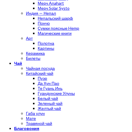
Мерч Anahart
Мерч Solar Systo
Индия — Непал
Непальский шарф
Пончо
Сумки поясные Hemp
Магические книги
Арт
Полотна
Картины
Керамика
Билеты
Чай
Чайная посуда
Китайский чай
Пуэр
Да Хун Пао
Те Гуань Инь
Гуандунские Улуны
Белый чай
Зеленый чай
Желтый чай
Габа улун
Мате
Травяной чай
Благовония