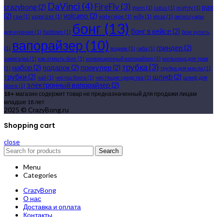
DaVinci
(4)
FireFly
(3)
crazybong
(2)
pax
gpen
(1)
Lotus
(1)
mighty
(1)
(2)
volcano
(2)
raw
(1)
vaporizer
(1)
waterpipe
(1)
willy
(1)
xmax
(1)
аксессуары
бонг
(13)
бонг в кейсе
(2)
для курения
(1)
бабблер
(1)
бонг купить
вапорайзер
(10)
гриндер
(2)
(1)
водник
(1)
габа
(1)
зажигалка
(1)
как отмыть бонг
(1)
конвекционный вапорайзер
(1)
мельница для трав
трубка
(3)
набор
(2)
подарок
(2)
прекулер
(2)
(1)
трубка для масла
(1)
трубки
(2)
шлиф
(2)
чай
(1)
чистка бонга
(1)
чистящие средства
(1)
шлиф для
электронный вапорайзер
(2)
бонга
(1)
18+
магазин содержит товар не предназначенный для продажи лицам
младше 18 лет
2025 © CrazyBong.ru
Shopping cart
close
Search
Menu
Categories
CrazyBong
О нас
Доставка и оплата
Контакты