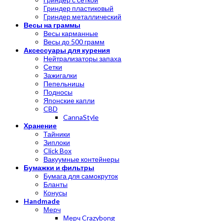
Гриндер пластиковый
Гриндер металлический
Весы на граммы
Весы карманные
Весы до 500 грамм
Аксессуары для курения
Нейтрализаторы запаха
Сетки
Зажигалки
Пепельницы
Подносы
Японские капли
CBD
CannaStyle
Хранение
Тайники
Зиплоки
Click Box
Вакуумные контейнеры
Бумажки и фильтры
Бумага для самокруток
Бланты
Конусы
Handmade
Мерч
Мерч Crazybong