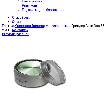
Рамакришна
Ришикеш
Подставка для благовоний
CrazyBong
Click to enlarge
О нас
Главная
Гриндеры
Гриндер металлический
Гриндер BL in Box 55
Доставка и оплата
мм
Контакты
Previous product
Блог
Бренды