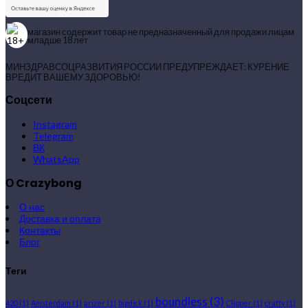
магазин содержит товар не предназначенный для продажи лицам
младше 18 лет
МИНЗДРАВСОЦРАЗВИТИЯ РОССИИ ПРЕДУПРЕЖДАЕТ: КУРЕНИЕ
ВРЕДИТ ВАШЕМУ ЗДОРОВЬЮ!
Соцсети
Instagram
Telegram
ВК
WhatsApp
О Crazybong
О нас
Доставка и оплата
Контакты
Блог
Теги
boundless
(3)
420
(1)
Amsterdam
(1)
arizer
(1)
bigdick
(1)
Clipper
(1)
crafty
(1)