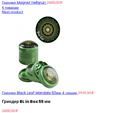
Гриндер Magnet hellgrün
2600,00
₽
К товарам
Next product
Гриндер Black Leaf Mandala 50мм 4 секции
3939,00
₽
Гриндер BL in Box 55 мм
2600,00
₽