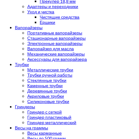
Прекулер 18,8 мм
Адаптеры и переходники
Уход и чистка
Чистящие средства
Ершики
Вапорайзеры
Портативные вапорайзеры
Стационарные вапорайзеры
Электронные вапорайзеры
Вапорайзер для масла
Механические вапорайзеры
Аксессуары для вапорайзера
Трубки
Металлические трубки
Трубки ручной работы
Стеклянные трубки
Каменные трубки
Деревянные трубки
Акриловые трубки
Силиконовые трубки
Гриндеры
Гриндер с сеткой
Гриндер пластиковый
Гриндер металлический
Весы на граммы
Весы карманные
Весы до 500 грамм