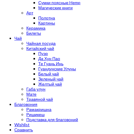
Сумки поясные Hemp
Магические книги
Арт
Полотна
Картины
Керамика
Билеты
Чай
Чайная посуда
Китайский чай
Пуэр
Да Хун Пао
Те Гуань Инь
Гуандунские Улуны
Белый чай
Зеленый чай
Желтый чай
Габа улун
Мате
Травяной чай
Благовония
Рамакришна
Ришикеш
Подставка для благовоний
Wishlist
Сравнить