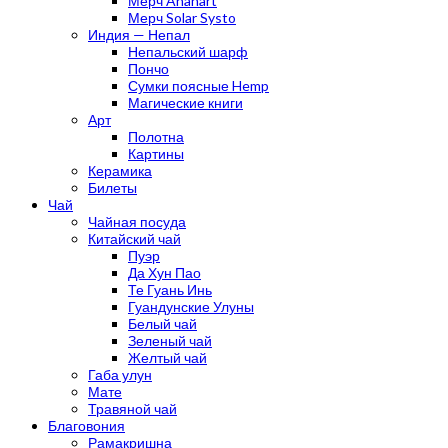
Мерч Anahart
Мерч Solar Systo
Индия — Непал
Непальский шарф
Пончо
Сумки поясные Hemp
Магические книги
Арт
Полотна
Картины
Керамика
Билеты
Чай
Чайная посуда
Китайский чай
Пуэр
Да Хун Пао
Те Гуань Инь
Гуандунские Улуны
Белый чай
Зеленый чай
Желтый чай
Габа улун
Мате
Травяной чай
Благовония
Рамакришна