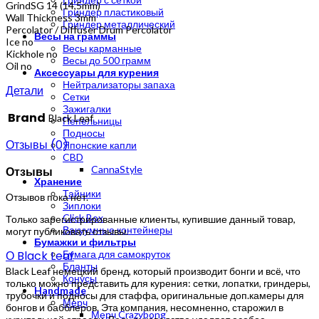
GrindSG 14 (14,5mm)
Гриндер пластиковый
Wall Thickness 3mm
Гриндер металлический
Percolator / Diffuser Drum Percolator
Весы на граммы
Ice no
Весы карманные
Kickhole no
Весы до 500 грамм
Oil no
Аксессуары для курения
Нейтрализаторы запаха
Детали
Сетки
Зажигалки
Brand
Black Leaf
Пепельницы
Подносы
Отзывы (0)
Японские капли
CBD
CannaStyle
Отзывы
Хранение
Тайники
Отзывов пока нет.
Зиплоки
Click Box
Только зарегистрированные клиенты, купившие данный товар,
Вакуумные контейнеры
могут публиковать отзывы.
Бумажки и фильтры
О Black Leaf
Бумага для самокруток
Бланты
Black Leaf немецкий бренд, который производит бонги и всё, что
Конусы
только можно представить для курения: сетки, лопатки, гриндеры,
Handmade
трубочки и подносы для стаффа, оригинальные доп.камеры для
Мерч
бонгов и бабблеров. Эта компания, несомненно, старожил в
Мерч Crazybong