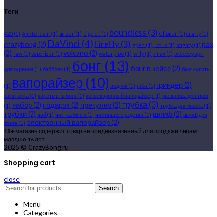
Теги
boundless
(3)
420
(1)
Amsterdam
(1)
arizer
(1)
bigdick
(1)
Clipper
(1)
crafty
(1)
DaVinci
(4)
FireFly
(3)
crazybong
(2)
pax
gpen
(1)
Lotus
(1)
mighty
(1)
(2)
volcano
(2)
raw
(1)
vaporizer
(1)
waterpipe
(1)
willy
(1)
xmax
(1)
аксессуары
бонг
(13)
бонг в кейсе
(2)
для курения
(1)
бабблер
(1)
бонг купить
вапорайзер
(10)
гриндер
(2)
(1)
водник
(1)
габа
(1)
зажигалка
(1)
как отмыть бонг
(1)
конвекционный вапорайзер
(1)
мельница для трав
трубка
(3)
набор
(2)
подарок
(2)
прекулер
(2)
(1)
трубка для масла
(1)
трубки
(2)
шлиф
(2)
чай
(1)
чистка бонга
(1)
чистящие средства
(1)
шлиф для
электронный вапорайзер
(2)
бонга
(1)
18+
магазин содержит товар не предназначенный для продажи лицам
младше 18 лет
2025 © CrazyBong.ru
Shopping cart
close
Search
Menu
Categories