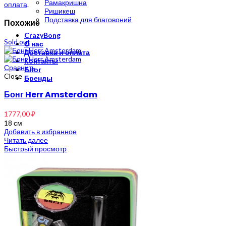
Рамакришна
оплата
.
Ришикеш
Подставка для благовоний
Похожие
CrazyBong
Sold out
О нас
Доставка и оплата
Контакты
Сравнить
Блог
Close
Бренды
Бонг Herr Amsterdam
1777,00
₽
18 см
Добавить в избранное
Читать далее
Быстрый просмотр