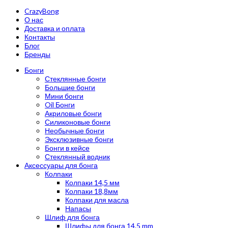
CrazyBong
О нас
Доставка и оплата
Контакты
Блог
Бренды
Бонги
Стеклянные бонги
Большие бонги
Мини бонги
Oil Бонги
Акриловые бонги
Силиконовые бонги
Необычные бонги
Эксклюзивные бонги
Бонги в кейсе
Стеклянный водник
Аксессуары для бонга
Колпаки
Колпаки 14,5 мм
Колпаки 18,8мм
Колпаки для масла
Напасы
Шлиф для бонга
Шлифы для бонга 14,5 mm