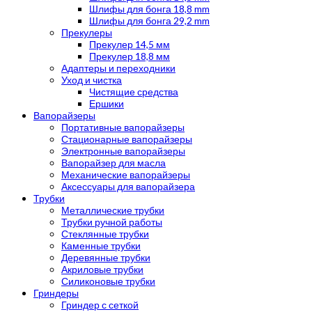
Шлифы для бонга 18,8 mm
Шлифы для бонга 29,2 mm
Прекулеры
Прекулер 14,5 мм
Прекулер 18,8 мм
Адаптеры и переходники
Уход и чистка
Чистящие средства
Ершики
Вапорайзеры
Портативные вапорайзеры
Стационарные вапорайзеры
Электронные вапорайзеры
Вапорайзер для масла
Механические вапорайзеры
Аксессуары для вапорайзера
Трубки
Металлические трубки
Трубки ручной работы
Стеклянные трубки
Каменные трубки
Деревянные трубки
Акриловые трубки
Силиконовые трубки
Гриндеры
Гриндер с сеткой