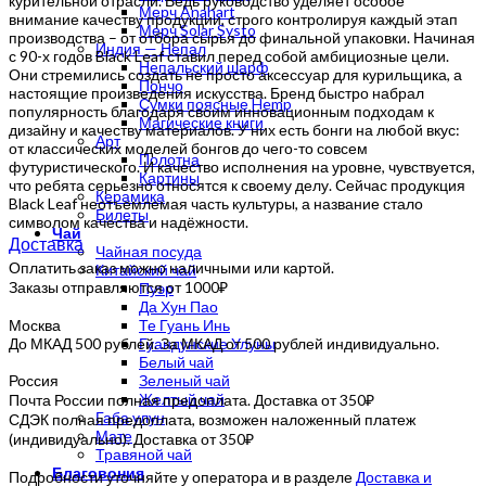
курительной отрасли. Ведь руководство уделяет особое
Мерч Anahart
внимание качеству продукции, строго контролируя каждый этап
Мерч Solar Systo
производства – от отбора сырья до финальной упаковки. Начиная
Индия — Непал
с 90-х годов Black Leaf ставил перед собой амбициозные цели.
Непальский шарф
Они стремились создать не просто аксессуар для курильщика, а
Пончо
настоящие произведения искусства. Бренд быстро набрал
Сумки поясные Hemp
популярность благодаря своим инновационным подходам к
Магические книги
дизайну и качеству материалов. У них есть бонги на любой вкус:
Арт
от классических моделей бонгов до чего-то совсем
Полотна
футуристического. И качество исполнения на уровне, чувствуется,
Картины
что ребята серьезно относятся к своему делу. Сейчас продукция
Керамика
Black Leaf неотъемлемая часть культуры, а название стало
Билеты
символом качества и надёжности.
Чай
Доставка
Чайная посуда
Оплатить заказ можно наличными или картой.
Китайский чай
Заказы отправляются от 1000₽
Пуэр
Да Хун Пао
Москва
Те Гуань Инь
До МКАД 500 рублей. За МКАД от 500 рублей индивидуально.
Гуандунские Улуны
Белый чай
Россия
Зеленый чай
Желтый чай
Почта России полная предоплата. Доставка от 350₽
Габа улун
СДЭК полная предоплата, возможен наложенный платеж
Мате
(индивидуально). Доставка от 350₽
Травяной чай
Благовония
Подробности уточняйте у оператора и в разделе
Доставка и