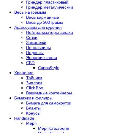
Гриндер пластиковый
Гриндер металлический
Весы на граммы
Весы карманные
Весы до 500 грамм
Аксессуары для курения
Нейтрализаторы запаха
Сетки
Зажигалки
Пепельницы
Подносы
Японские капли
CBD
CannaStyle
Хранение
Тайники
Зиплоки
Click Box
Вакуумные контейнеры
Бумажки и фильтры
Бумага для самокруток
Бланты
Конусы
Handmade
Мерч
Мерч Crazybong