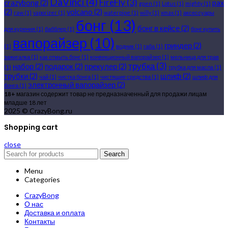
DaVinci
(4)
FireFly
(3)
crazybong
(2)
pax
gpen
(1)
Lotus
(1)
mighty
(1)
(2)
volcano
(2)
raw
(1)
vaporizer
(1)
waterpipe
(1)
willy
(1)
xmax
(1)
аксессуары
бонг
(13)
бонг в кейсе
(2)
для курения
(1)
бабблер
(1)
бонг купить
вапорайзер
(10)
гриндер
(2)
(1)
водник
(1)
габа
(1)
зажигалка
(1)
как отмыть бонг
(1)
конвекционный вапорайзер
(1)
мельница для трав
трубка
(3)
набор
(2)
подарок
(2)
прекулер
(2)
(1)
трубка для масла
(1)
трубки
(2)
шлиф
(2)
чай
(1)
чистка бонга
(1)
чистящие средства
(1)
шлиф для
электронный вапорайзер
(2)
бонга
(1)
18+
магазин содержит товар не предназначенный для продажи лицам
младше 18 лет
2025 © CrazyBong.ru
Shopping cart
close
Search
Menu
Categories
CrazyBong
О нас
Доставка и оплата
Контакты