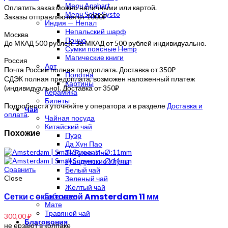
Мерч Anahart
Оплатить заказ можно наличными или картой.
Мерч Solar Systo
Заказы отправляются от 1000₽
Индия — Непал
Непальский шарф
Москва
Пончо
До МКАД 500 рублей. За МКАД от 500 рублей индивидуально.
Сумки поясные Hemp
Магические книги
Россия
Арт
Почта России полная предоплата. Доставка от 350₽
Полотна
СДЭК полная предоплата, возможен наложенный платеж
Картины
(индивидуально). Доставка от 350₽
Керамика
Билеты
Подробности уточняйте у оператора и в разделе
Доставка и
Чай
оплата
.
Чайная посуда
Китайский чай
Похожие
Пуэр
Да Хун Пао
Те Гуань Инь
Гуандунские Улуны
Сравнить
Белый чай
Close
Зеленый чай
Желтый чай
Сетки с окантовкой Amsterdam 11 мм
Габа улун
Мате
Травяной чай
300,00
₽
Благовония
не ерзают в колпаке