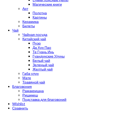
Магические книги
Арт
Полотна
Картины
Керамика
Билеты
Чай
Чайная посуда
Китайский чай
Пуэр
Да Хун Пао
Те Гуань Инь
Гуандунские Улуны
Белый чай
Зеленый чай
Желтый чай
Габа улун
Мате
Травяной чай
Благовония
Рамакришна
Ришикеш
Подставка для благовоний
Wishlist
Сравнить