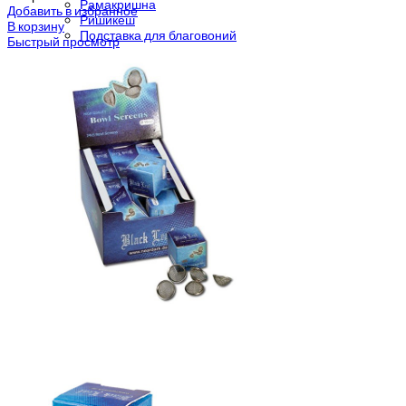
Рамакришна
Добавить в избранное
Ришикеш
В корзину
Подставка для благовоний
Быстрый просмотр
CrazyBong
О нас
Доставка и оплата
Контакты
Блог
Бренды