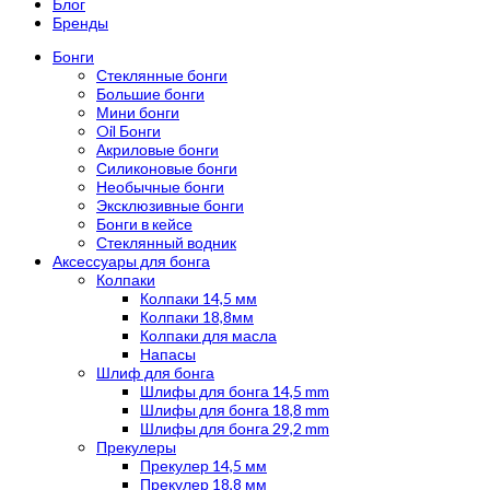
Блог
Бренды
Бонги
Стеклянные бонги
Большие бонги
Мини бонги
Oil Бонги
Акриловые бонги
Силиконовые бонги
Необычные бонги
Эксклюзивные бонги
Бонги в кейсе
Стеклянный водник
Аксессуары для бонга
Колпаки
Колпаки 14,5 мм
Колпаки 18,8мм
Колпаки для масла
Напасы
Шлиф для бонга
Шлифы для бонга 14,5 mm
Шлифы для бонга 18,8 mm
Шлифы для бонга 29,2 mm
Прекулеры
Прекулер 14,5 мм
Прекулер 18,8 мм