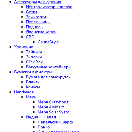
Аксессуары для курения
Нейтрализаторы запаха
Сетки
Зажигалки
Пепельницы
Подносы
Японские капли
CBD
CannaStyle
Хранение
Тайники
Зиплоки
Click Box
Вакуумные контейнеры
Бумажки и фильтры
Бумага для самокруток
Бланты
Конусы
Handmade
Мерч
Мерч Crazybong
Мерч Anahart
Мерч Solar Systo
Индия — Непал
Непальский шарф
Пончо
Сумки поясные Hemp