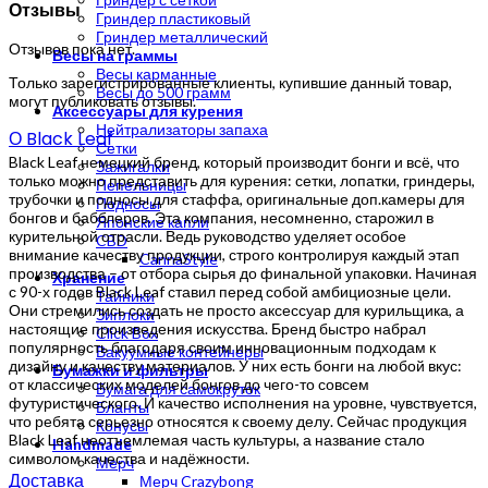
Отзывы
Гриндер пластиковый
Гриндер металлический
Отзывов пока нет.
Весы на граммы
Весы карманные
Только зарегистрированные клиенты, купившие данный товар,
Весы до 500 грамм
могут публиковать отзывы.
Аксессуары для курения
Нейтрализаторы запаха
О Black Leaf
Сетки
Black Leaf немецкий бренд, который производит бонги и всё, что
Зажигалки
только можно представить для курения: сетки, лопатки, гриндеры,
Пепельницы
трубочки и подносы для стаффа, оригинальные доп.камеры для
Подносы
бонгов и бабблеров. Эта компания, несомненно, старожил в
Японские капли
курительной отрасли. Ведь руководство уделяет особое
CBD
внимание качеству продукции, строго контролируя каждый этап
CannaStyle
производства – от отбора сырья до финальной упаковки. Начиная
Хранение
с 90-х годов Black Leaf ставил перед собой амбициозные цели.
Тайники
Они стремились создать не просто аксессуар для курильщика, а
Зиплоки
настоящие произведения искусства. Бренд быстро набрал
Click Box
популярность благодаря своим инновационным подходам к
Вакуумные контейнеры
дизайну и качеству материалов. У них есть бонги на любой вкус:
Бумажки и фильтры
от классических моделей бонгов до чего-то совсем
Бумага для самокруток
футуристического. И качество исполнения на уровне, чувствуется,
Бланты
что ребята серьезно относятся к своему делу. Сейчас продукция
Конусы
Black Leaf неотъемлемая часть культуры, а название стало
Handmade
символом качества и надёжности.
Мерч
Доставка
Мерч Crazybong