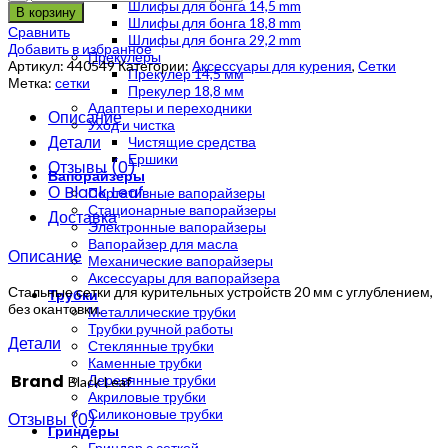
Шлифы для бонга 14,5 mm
В корзину
Шлифы для бонга 18,8 mm
Сравнить
Шлифы для бонга 29,2 mm
Добавить в избранное
Прекулеры
Артикул:
440549
Категории:
Аксессуары для курения
,
Сетки
Прекулер 14,5 мм
Метка:
сетки
Прекулер 18,8 мм
Адаптеры и переходники
Описание
Уход и чистка
Детали
Чистящие средства
Ершики
Отзывы (0)
Вапорайзеры
О Black Leaf
Портативные вапорайзеры
Стационарные вапорайзеры
Доставка
Электронные вапорайзеры
Вапорайзер для масла
Описание
Механические вапорайзеры
Аксессуары для вапорайзера
Стальные сетки для курительных устройств 20 мм с углублением,
Трубки
без окантовки.
Металлические трубки
Трубки ручной работы
Детали
Стеклянные трубки
Каменные трубки
Brand
Деревянные трубки
Black Leaf
Акриловые трубки
Силиконовые трубки
Отзывы (0)
Гриндеры
Гриндер с сеткой