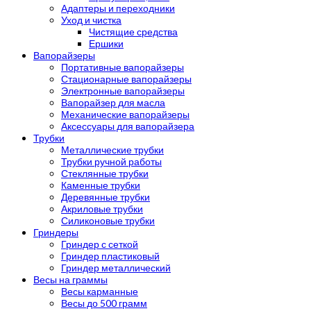
Адаптеры и переходники
Уход и чистка
Чистящие средства
Ершики
Вапорайзеры
Портативные вапорайзеры
Стационарные вапорайзеры
Электронные вапорайзеры
Вапорайзер для масла
Механические вапорайзеры
Аксессуары для вапорайзера
Трубки
Металлические трубки
Трубки ручной работы
Стеклянные трубки
Каменные трубки
Деревянные трубки
Акриловые трубки
Силиконовые трубки
Гриндеры
Гриндер с сеткой
Гриндер пластиковый
Гриндер металлический
Весы на граммы
Весы карманные
Весы до 500 грамм