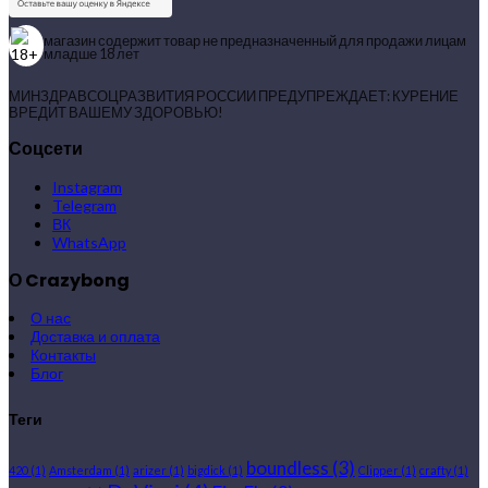
магазин содержит товар не предназначенный для продажи лицам
младше 18 лет
МИНЗДРАВСОЦРАЗВИТИЯ РОССИИ ПРЕДУПРЕЖДАЕТ: КУРЕНИЕ
ВРЕДИТ ВАШЕМУ ЗДОРОВЬЮ!
Соцсети
Instagram
Telegram
ВК
WhatsApp
О Crazybong
О нас
Доставка и оплата
Контакты
Блог
Теги
boundless
(3)
420
(1)
Amsterdam
(1)
arizer
(1)
bigdick
(1)
Clipper
(1)
crafty
(1)