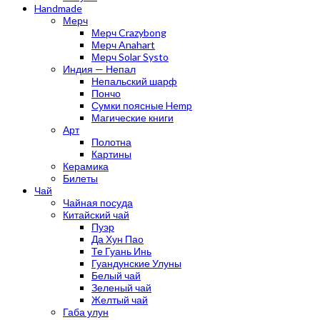
Handmade
Мерч
Мерч Crazybong
Мерч Anahart
Мерч Solar Systo
Индия — Непал
Непальский шарф
Пончо
Сумки поясные Hemp
Магические книги
Арт
Полотна
Картины
Керамика
Билеты
Чай
Чайная посуда
Китайский чай
Пуэр
Да Хун Пао
Те Гуань Инь
Гуандунские Улуны
Белый чай
Зеленый чай
Желтый чай
Габа улун