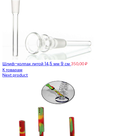
Рамакришна
Ришикеш
Подставка для благовоний
CrazyBong
О нас
Доставка и оплата
Контакты
Блог
Бренды
Шлиф-колпак литой 14,5 мм 9 см
350,00
₽
К товарам
Next product