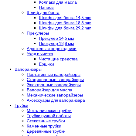
Колпаки для масла
Напасы
Шлиф для бонга
Шлифы для бонга 14,5 mm
Шлифы для бонга 18,8 mm
Шлифы для бонга 29,2 mm
Прекулеры
Прекулер 14,5 мм
Прекулер 18,8 мм
Адаптеры и переходники
Уход и чистка
Чистящие средства
Ершики
Вапорайзеры
Портативные вапорайзеры
Стационарные вапорайзеры
Электронные вапорайзеры
Вапорайзер для масла
Механические вапорайзеры
Аксессуары для вапорайзера
Трубки
Металлические трубки
Трубки ручной работы
Стеклянные трубки
Каменные трубки
Деревянные трубки