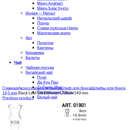
Мерч Anahart
Мерч Solar Systo
Индия — Непал
Непальский шарф
Пончо
Сумки поясные Hemp
Магические книги
Арт
Полотна
Картины
Керамика
Билеты
Чай
Чайная посуда
Китайский чай
Пуэр
Да Хун Пао
Click to enlarge
Те Гуань Инь
Главная
Аксессуары для бонга
Шлиф для бонга
Шлифы для бонга
Гуандунские Улуны
14,5 mm
Black Leaf Slit Diffuser Chillum 140 mm
Белый чай
Previous product
Зеленый чай
Желтый чай
Габа улун
Мате
Травяной чай
Благовония