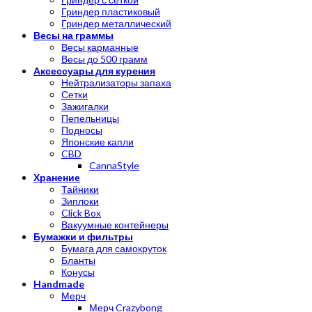
Гриндер пластиковый
Гриндер металлический
Весы на граммы
Весы карманные
Весы до 500 грамм
Аксессуары для курения
Нейтрализаторы запаха
Сетки
Зажигалки
Пепельницы
Подносы
Японские капли
CBD
CannaStyle
Хранение
Тайники
Зиплоки
Click Box
Вакуумные контейнеры
Бумажки и фильтры
Бумага для самокруток
Бланты
Конусы
Handmade
Мерч
Мерч Crazybong