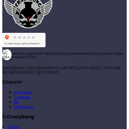
магазин содержит товар не предназначенный для продажи лицам
младше 18 лет
МИНЗДРАВСОЦРАЗВИТИЯ РОССИИ ПРЕДУПРЕЖДАЕТ: КУРЕНИЕ
ВРЕДИТ ВАШЕМУ ЗДОРОВЬЮ!
Соцсети
Instagram
Telegram
ВК
WhatsApp
О Crazybong
О нас