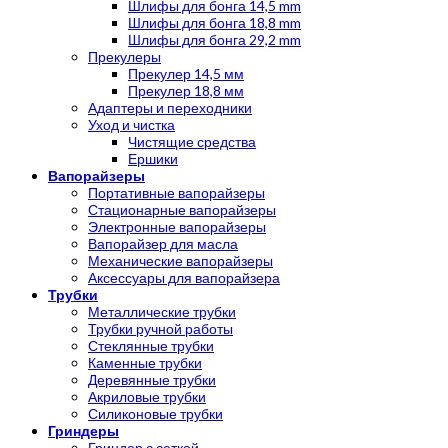
Шлифы для бонга 14,5 mm
Шлифы для бонга 18,8 mm
Шлифы для бонга 29,2 mm
Прекулеры
Прекулер 14,5 мм
Прекулер 18,8 мм
Адаптеры и переходники
Уход и чистка
Чистящие средства
Ершики
Вапорайзеры
Портативные вапорайзеры
Стационарные вапорайзеры
Электронные вапорайзеры
Вапорайзер для масла
Механические вапорайзеры
Аксессуары для вапорайзера
Трубки
Металлические трубки
Трубки ручной работы
Стеклянные трубки
Каменные трубки
Деревянные трубки
Акриловые трубки
Силиконовые трубки
Гриндеры
Гриндер с сеткой