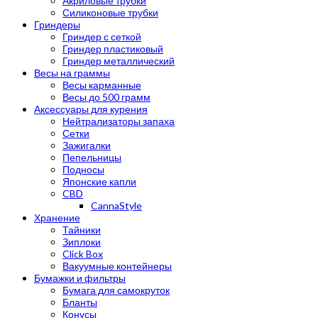
Акриловые трубки
Силиконовые трубки
Гриндеры
Гриндер с сеткой
Гриндер пластиковый
Гриндер металлический
Весы на граммы
Весы карманные
Весы до 500 грамм
Аксессуары для курения
Нейтрализаторы запаха
Сетки
Зажигалки
Пепельницы
Подносы
Японские капли
CBD
CannaStyle
Хранение
Тайники
Зиплоки
Click Box
Вакуумные контейнеры
Бумажки и фильтры
Бумага для самокруток
Бланты
Конусы