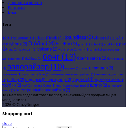
Доставка и оплата
Контакты
Блог
Теги
boundless
(3)
420
(1)
Amsterdam
(1)
arizer
(1)
bigdick
(1)
Clipper
(1)
crafty
(1)
DaVinci
(4)
FireFly
(3)
crazybong
(2)
pax
gpen
(1)
Lotus
(1)
mighty
(1)
(2)
volcano
(2)
raw
(1)
vaporizer
(1)
waterpipe
(1)
willy
(1)
xmax
(1)
аксессуары
бонг
(13)
бонг в кейсе
(2)
для курения
(1)
бабблер
(1)
бонг купить
вапорайзер
(10)
гриндер
(2)
(1)
водник
(1)
габа
(1)
зажигалка
(1)
как отмыть бонг
(1)
конвекционный вапорайзер
(1)
мельница для трав
трубка
(3)
набор
(2)
подарок
(2)
прекулер
(2)
(1)
трубка для масла
(1)
трубки
(2)
шлиф
(2)
чай
(1)
чистка бонга
(1)
чистящие средства
(1)
шлиф для
электронный вапорайзер
(2)
бонга
(1)
18+
магазин содержит товар не предназначенный для продажи лицам
младше 18 лет
2025 © CrazyBong.ru
Shopping cart
close