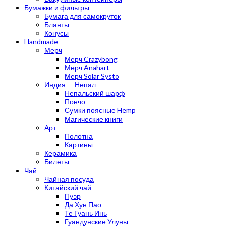
Бумажки и фильтры
Бумага для самокруток
Бланты
Конусы
Handmade
Мерч
Мерч Crazybong
Мерч Anahart
Мерч Solar Systo
Индия — Непал
Непальский шарф
Пончо
Сумки поясные Hemp
Магические книги
Арт
Полотна
Картины
Керамика
Билеты
Чай
Чайная посуда
Китайский чай
Пуэр
Да Хун Пао
Те Гуань Инь
Гуандунские Улуны