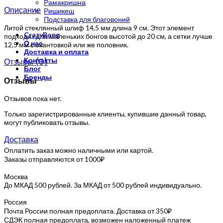
Рамакришна
Описание
Ришикеш
Подставка для благовоний
Литой стеклянный шлиф 14,5 мм длина 9 см. Этот элемент
CrazyBong
подходит для маленьких бонгов высотой до 20 см, а сетки лучше
О нас
12,5 мм с окантовкой или же половник.
Доставка и оплата
Контакты
Отзывы (0)
Блог
Бренды
Отзывы
Отзывов пока нет.
Только зарегистрированные клиенты, купившие данный товар,
могут публиковать отзывы.
Доставка
Оплатить заказ можно наличными или картой.
Заказы отправляются от 1000₽
Москва
До МКАД 500 рублей. За МКАД от 500 рублей индивидуально.
Россия
Почта России полная предоплата. Доставка от 350₽
СДЭК полная предоплата, возможен наложенный платеж