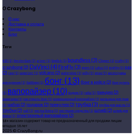
О Crazybong
О нас
Доставка и оплата
Контакты
Блог
Теги
boundless
(3)
420
(1)
Amsterdam
(1)
arizer
(1)
bigdick
(1)
Clipper
(1)
crafty
(1)
DaVinci
(4)
FireFly
(3)
crazybong
(2)
pax
gpen
(1)
Lotus
(1)
mighty
(1)
(2)
volcano
(2)
raw
(1)
vaporizer
(1)
waterpipe
(1)
willy
(1)
xmax
(1)
аксессуары
бонг
(13)
бонг в кейсе
(2)
для курения
(1)
бабблер
(1)
бонг купить
вапорайзер
(10)
гриндер
(2)
(1)
водник
(1)
габа
(1)
зажигалка
(1)
как отмыть бонг
(1)
конвекционный вапорайзер
(1)
мельница для трав
трубка
(3)
набор
(2)
подарок
(2)
прекулер
(2)
(1)
трубка для масла
(1)
трубки
(2)
шлиф
(2)
чай
(1)
чистка бонга
(1)
чистящие средства
(1)
шлиф для
электронный вапорайзер
(2)
бонга
(1)
18+
магазин содержит товар не предназначенный для продажи лицам
младше 18 лет
2025 © CrazyBong.ru