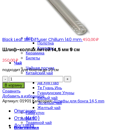
Мерч Anahart
Мерч Solar Systo
Индия — Непал
Непальский шарф
Пончо
Сумки поясные Hemp
Магические книги
Арт
Black Leaf Slit Diffuser Chillum 140 mm
450,00
₽
Полотна
Картины
Шлиф-колпак литой 14,5 мм 9 см
Керамика
Билеты
350,00
₽
Чай
Чайная посуда
подходит для бонгов до 20 см
Китайский чай
Пуэр
Количество
Да Хун Пао
В корзину
Те Гуань Инь
Сравнить
Гуандунские Улуны
Добавить в избранное
Белый чай
Артикул:
01901
Категория:
Шлифы для бонга 14,5 mm
Зеленый чай
Желтый чай
Описание
Габа улун
Отзывы (0)
Мате
Травяной чай
Доставка
Благовония