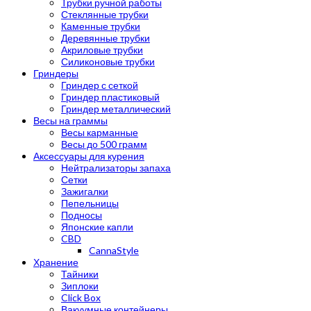
Трубки ручной работы
Стеклянные трубки
Каменные трубки
Деревянные трубки
Акриловые трубки
Силиконовые трубки
Гриндеры
Гриндер с сеткой
Гриндер пластиковый
Гриндер металлический
Весы на граммы
Весы карманные
Весы до 500 грамм
Аксессуары для курения
Нейтрализаторы запаха
Сетки
Зажигалки
Пепельницы
Подносы
Японские капли
CBD
CannaStyle
Хранение
Тайники
Зиплоки
Click Box
Вакуумные контейнеры