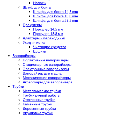
Напасы
Шлиф для бонга
Шлифы для бонга 14,5 mm
Шлифы для бонга 18,8 mm
Шлифы для бонга 29,2 mm
Прекулеры
Прекулер 14,5 мм
Прекулер 18,8 мм
Адаптеры и переходники
Уход и чистка
Чистящие средства
Ершики
Вапорайзеры
Портативные вапорайзеры
Стационарные вапорайзеры
Электронные вапорайзеры
Вапорайзер для масла
Механические вапорайзеры
Аксессуары для вапорайзера
Трубки
Металлические трубки
Трубки ручной работы
Стеклянные трубки
Каменные трубки
Деревянные трубки
Акриловые трубки