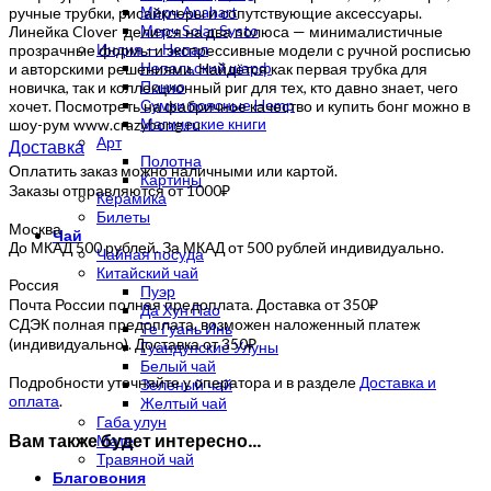
Мерч Anahart
ручные трубки, рисайклеры и сопутствующие аксессуары.
Мерч Solar Systo
Линейка Clover делится на два полюса — минималистичные
Индия — Непал
прозрачные формы и экспрессивные модели с ручной росписью
Непальский шарф
и авторскими решениями. Найдётся как первая трубка для
Пончо
новичка, так и коллекционный риг для тех, кто давно знает, чего
Сумки поясные Hemp
хочет. Посмотреть на фабричное качество и купить бонг можно в
Магические книги
шоу-рум www.crazybong.ru
Арт
Доставка
Полотна
Оплатить заказ можно наличными или картой.
Картины
Заказы отправляются от 1000₽
Керамика
Билеты
Москва
Чай
До МКАД 500 рублей. За МКАД от 500 рублей индивидуально.
Чайная посуда
Китайский чай
Россия
Пуэр
Почта России полная предоплата. Доставка от 350₽
Да Хун Пао
СДЭК полная предоплата, возможен наложенный платеж
Те Гуань Инь
(индивидуально). Доставка от 350₽
Гуандунские Улуны
Белый чай
Подробности уточняйте у оператора и в разделе
Доставка и
Зеленый чай
оплата
.
Желтый чай
Габа улун
Вам также будет интересно…
Мате
Травяной чай
Благовония