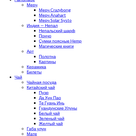
Мерч
Мерч Crazybong
Мерч Anahart
Мерч Solar Systo
Индия — Непал
Непальский шарф
Пончо
Сумки поясные Hemp
Магические книги
Арт
Полотна
Картины
Керамика
Билеты
Чай
Чайная посуда
Китайский чай
Пуэр
Да Хун Пао
Те Гуань Инь
Гуандунские Улуны
Белый чай
Зеленый чай
Желтый чай
Габа улун
Мате