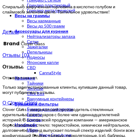
Гриндер пластиковый
Спирально закрученная горловина в кислотно голубом и
Гриндер металлический
слаймовом зеленом цвете. Тактильное удовольствие!
Весы на граммы
Весы карманные
Весы до 500 грамм
Детали
Аксессуары для курения
Нейтрализаторы запаха
Сетки
Brand
Clover Glass
Зажигалки
Пепельницы
Отзывы (0)
Подносы
Японские капли
Отзывы
CBD
CannaStyle
Отзывов пока нет.
Хранение
Тайники
Только зарегистрированные клиенты, купившие данный товар,
Зиплоки
могут публиковать отзывы.
Click Box
Вакуумные контейнеры
О Clover Glass
Бумажки и фильтры
Бумага для самокруток
Clover Glass - американский производитель стеклянных
Бланты
курительных аксессуаров с более чем одиннадцатилетней
Конусы
историей. В основе всей продукции компании — американское
Handmade
боросиликатное стекло: термостойкое, химически нейтральное,
Мерч
долговечное. Бренд выпускает полный спектр изделий: бонги всех
Мерч Crazybong
конфигураций (beaker, прямые, перколяторные, ice), баблеры,