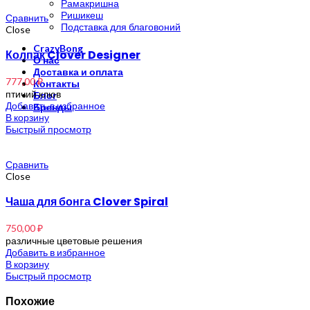
Рамакришна
Ришикеш
Сравнить
Подставка для благовоний
Close
CrazyBong
Колпак Clover Designer
О нас
Доставка и оплата
777,00
₽
Контакты
птичий клюв
Блог
Добавить в избранное
Бренды
В корзину
Быстрый просмотр
Сравнить
Close
Чаша для бонга Clover Spiral
750,00
₽
различные цветовые решения
Добавить в избранное
В корзину
Быстрый просмотр
Похожие