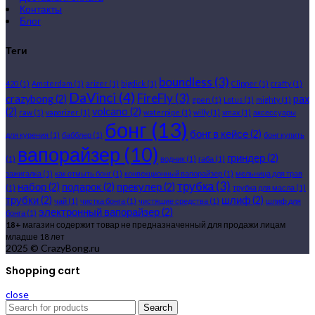
Контакты
Блог
Теги
boundless
(3)
420
(1)
Amsterdam
(1)
arizer
(1)
bigdick
(1)
Clipper
(1)
crafty
(1)
DaVinci
(4)
FireFly
(3)
crazybong
(2)
pax
gpen
(1)
Lotus
(1)
mighty
(1)
(2)
volcano
(2)
raw
(1)
vaporizer
(1)
waterpipe
(1)
willy
(1)
xmax
(1)
аксессуары
бонг
(13)
бонг в кейсе
(2)
для курения
(1)
бабблер
(1)
бонг купить
вапорайзер
(10)
гриндер
(2)
(1)
водник
(1)
габа
(1)
зажигалка
(1)
как отмыть бонг
(1)
конвекционный вапорайзер
(1)
мельница для трав
трубка
(3)
набор
(2)
подарок
(2)
прекулер
(2)
(1)
трубка для масла
(1)
трубки
(2)
шлиф
(2)
чай
(1)
чистка бонга
(1)
чистящие средства
(1)
шлиф для
электронный вапорайзер
(2)
бонга
(1)
18+
магазин содержит товар не предназначенный для продажи лицам
младше 18 лет
2025 © CrazyBong.ru
Shopping cart
close
Search