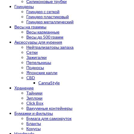
Силиконовые трубки
Гриндеры
Гриндер с сеткой
Гриндер пластиковый
Гриндер металлический
Весы на граммы
Весы карманные
Весы до 500 грамм
Аксессуары для курения
Нейтрализаторы запаха
Сетки
Зажигалки
Пепельницы
Подносы
Японские капли
CBD
CannaStyle
Хранение
Тайники
Зиплоки
Click Box
Вакуумные контейнеры
Бумажки и фильтры
Бумага для самокруток
Бланты
Конусы
Handmade