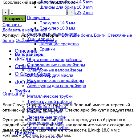
Шлифы для бонга 14,5 mm
Королевский вариант с перколятором
Шлифы для бонга 18,8 mm
Количество
Шлифы для бонга 29,2 mm
Прекулеры
В корзину
Прекулер 14,5 мм
Сравнить
Прекулер 18,8 мм
Добавить в избранное
Адаптеры и переходники
Артикул:
wpb-435
Категории:
Большие бонги
,
Бонги
,
Стеклянные
Уход и чистка
бонги
,
Эксклюзивные бонги
Чистящие средства
Ершики
Описание
Вапорайзеры
Детали
Портативные вапорайзеры
Стационарные вапорайзеры
Отзывы (0)
Электронные вапорайзеры
О Clover Glass
Вапорайзер для масла
Механические вапорайзеры
Доставка
Аксессуары для вапорайзера
Трубки
Описание
Металлические трубки
Трубки ручной работы
Бонг Clover Straight Medusa Слайм Зеленый имеет интересный
Стеклянные трубки
оптический эффект вращения. Стекло ярко бликует и радует глаз.
Каменные трубки
Деревянные трубки
Функционал: классический перколятор медуза на 6 рукавов в
Акриловые трубки
средней части. Отсек для льда, как дополнительное охлаждение
Силиконовые трубки
дыма при вдохе и смягчения его резкости. Шлиф 18,8 мм с
Гриндеры
колпаком 14,5 мм. Высота 380 мм.
Гриндер с сеткой