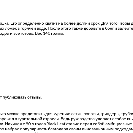
ошка. Его определенно хватит на более долгий срок. Для того чтобы 
ложек в горячей воде. После этого также добавьте в бонг и залейте
дой и все готово. Вес 140 грамм.
т публиковать отзывы.
олько можно представить для курения: сетки, лопатки, гриндеры, тру
арожил в курительной отрасли. Ведь руководство уделяет особое вн
и. Начиная с 90-х годов Black Leaf ставил перед собой амбициозные
ро набрал популярность благодаря своим инновационным подходам к