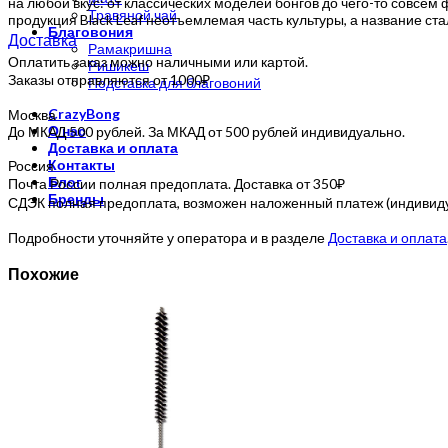
на любой вкус: от классических моделей бонгов до чего-то совсем 
Травяной чай
продукция Black Leaf неотъемлемая часть культуры, а название ст
Благовония
Доставка
Рамакришна
Оплатить заказ можно наличными или картой.
Ришикеш
Заказы отправляются от 1000₽
Подставка для благовоний
CrazyBong
Москва
О нас
До МКАД 500 рублей. За МКАД от 500 рублей индивидуально.
Доставка и оплата
Контакты
Россия
Блог
Почта России полная предоплата. Доставка от 350₽
Бренды
СДЭК полная предоплата, возможен наложенный платеж (индивидуа
Подробности уточняйте у оператора и в разделе
Доставка и оплата
Похожие