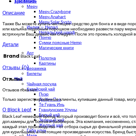
Доставка
Handmade
Мерч
Мерч Crazybong
Описание
Мерч Anahart
Мерч Solar Systo
Также Вы можете купить чистящее средство для бонга и в виде пор
Индия — Непал
или кальяна подобным порошком необходимо развести пару мерных 
Непальский шарф
встряхнули Ваш девайс как следует. После это промыть холодной во
Пончо
Сумки поясные Hemp
Детали
Магические книги
Арт
Brand
Black Leaf
Полотна
Картины
Отзывы (0)
Керамика
Билеты
Отзывы
Чай
Чайная посуда
Китайский чай
Отзывов пока нет.
Пуэр
Только зарегистрированные клиенты, купившие данный товар, могу
Да Хун Пао
Те Гуань Инь
О Black Leaf
Гуандунские Улуны
Белый чай
Black Leaf немецкий бренд, который производит бонги и всё, что т
Зеленый чай
доп.камеры для бонгов и бабблеров. Эта компания, несомненно, ст
Желтый чай
каждый этап производства – от отбора сырья до финальной упаковк
Габа улун
для курильщика, а настоящие произведения искусства. Бренд быст
Мате