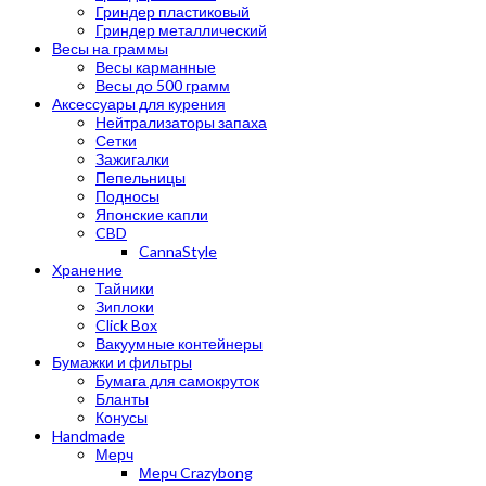
Гриндер пластиковый
Гриндер металлический
Весы на граммы
Весы карманные
Весы до 500 грамм
Аксессуары для курения
Нейтрализаторы запаха
Сетки
Зажигалки
Пепельницы
Подносы
Японские капли
CBD
CannaStyle
Хранение
Тайники
Зиплоки
Click Box
Вакуумные контейнеры
Бумажки и фильтры
Бумага для самокруток
Бланты
Конусы
Handmade
Мерч
Мерч Crazybong