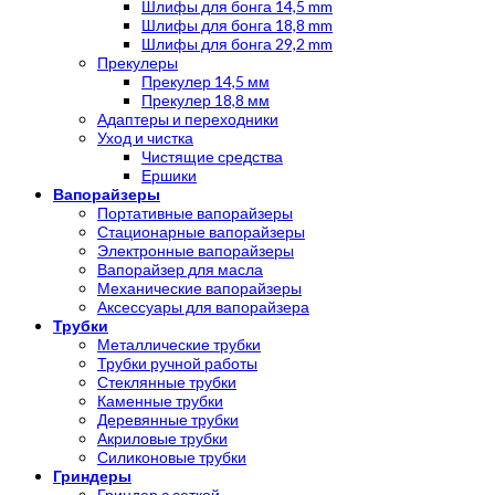
Шлифы для бонга 14,5 mm
Шлифы для бонга 18,8 mm
Шлифы для бонга 29,2 mm
Прекулеры
Прекулер 14,5 мм
Прекулер 18,8 мм
Адаптеры и переходники
Уход и чистка
Чистящие средства
Ершики
Вапорайзеры
Портативные вапорайзеры
Стационарные вапорайзеры
Электронные вапорайзеры
Вапорайзер для масла
Механические вапорайзеры
Аксессуары для вапорайзера
Трубки
Металлические трубки
Трубки ручной работы
Стеклянные трубки
Каменные трубки
Деревянные трубки
Акриловые трубки
Силиконовые трубки
Гриндеры
Гриндер с сеткой