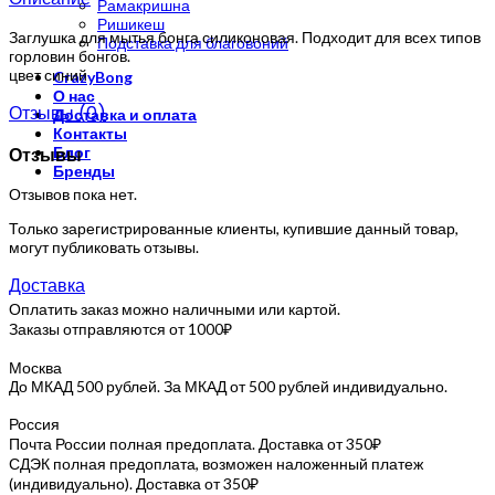
Рамакришна
Ришикеш
Заглушка для мытья бонга силиконовая. Подходит для всех типов
Подставка для благовоний
горловин бонгов.
цвет синий
CrazyBong
О нас
Отзывы (0)
Доставка и оплата
Контакты
Отзывы
Блог
Бренды
Отзывов пока нет.
Только зарегистрированные клиенты, купившие данный товар,
могут публиковать отзывы.
Доставка
Оплатить заказ можно наличными или картой.
Заказы отправляются от 1000₽
Москва
До МКАД 500 рублей. За МКАД от 500 рублей индивидуально.
Россия
Почта России полная предоплата. Доставка от 350₽
СДЭК полная предоплата, возможен наложенный платеж
(индивидуально). Доставка от 350₽