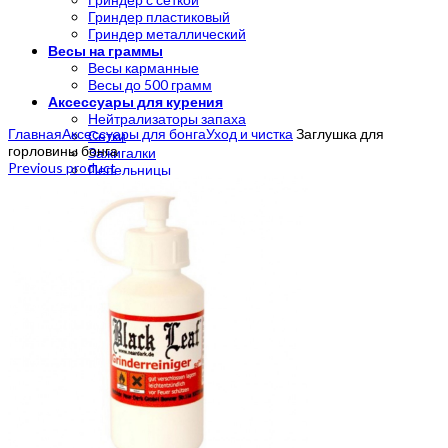
Гриндер пластиковый
Гриндер металлический
Весы на граммы
Весы карманные
Весы до 500 грамм
Аксессуары для курения
Click to enlarge
Нейтрализаторы запаха
Главная
Аксессуары для бонга
Уход и чистка
Заглушка для
Сетки
горловины бонга
Зажигалки
Previous product
Пепельницы
Подносы
Японские капли
CBD
CannaStyle
Хранение
Тайники
Зиплоки
Click Box
Вакуумные контейнеры
Бумажки и фильтры
Бумага для самокруток
Бланты
Конусы
Handmade
Мерч
Мерч Crazybong