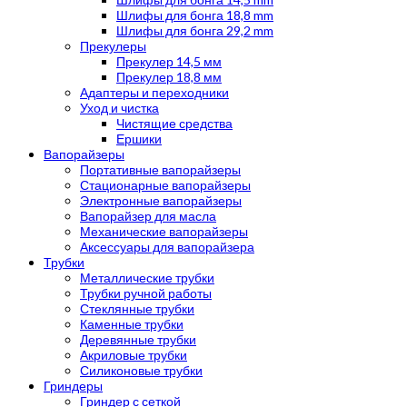
Шлифы для бонга 18,8 mm
Шлифы для бонга 29,2 mm
Прекулеры
Прекулер 14,5 мм
Прекулер 18,8 мм
Адаптеры и переходники
Уход и чистка
Чистящие средства
Ершики
Вапорайзеры
Портативные вапорайзеры
Стационарные вапорайзеры
Электронные вапорайзеры
Вапорайзер для масла
Механические вапорайзеры
Аксессуары для вапорайзера
Трубки
Металлические трубки
Трубки ручной работы
Стеклянные трубки
Каменные трубки
Деревянные трубки
Акриловые трубки
Силиконовые трубки
Гриндеры
Гриндер с сеткой