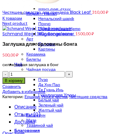
Мерч Anahart
Мерч Solar Systo
Чистящее средство для гриндера Black Leaf
310,00
₽
Индия — Непал
К товарам
Непальский шарф
Next product
Пончо
Сумки поясные Hemp
Schmand Weg | 140g Bongcleaner
Магические книги
1500,00
₽
Арт
Заглушка для горловины бонга
Полотна
Картины
Керамика
500,00
₽
Билеты
Чай
силиконовая заглушка в бонг
Чайная посуда
Количество
Китайский чай
Пуэр
В корзину
Да Хун Пао
Сравнить
Те Гуань Инь
Добавить в избранное
Гуандунские Улуны
Категории:
Ершики
,
Уход и чистка
,
Чистящие средства
Белый чай
Зеленый чай
Описание
Желтый чай
Отзывы (0)
Габа улун
Мате
Доставка
Травяной чай
Благовония
Описание