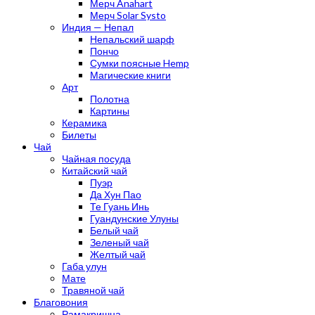
Мерч Anahart
Мерч Solar Systo
Индия — Непал
Непальский шарф
Пончо
Сумки поясные Hemp
Магические книги
Арт
Полотна
Картины
Керамика
Билеты
Чай
Чайная посуда
Китайский чай
Пуэр
Да Хун Пао
Те Гуань Инь
Гуандунские Улуны
Белый чай
Зеленый чай
Желтый чай
Габа улун
Мате
Травяной чай
Благовония
Рамакришна