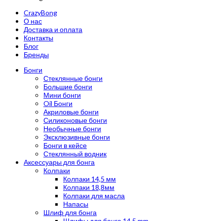
CrazyBong
О нас
Доставка и оплата
Контакты
Блог
Бренды
Бонги
Стеклянные бонги
Большие бонги
Мини бонги
Oil Бонги
Акриловые бонги
Силиконовые бонги
Необычные бонги
Эксклюзивные бонги
Бонги в кейсе
Стеклянный водник
Аксессуары для бонга
Колпаки
Колпаки 14,5 мм
Колпаки 18,8мм
Колпаки для масла
Напасы
Шлиф для бонга
Шлифы для бонга 14,5 mm