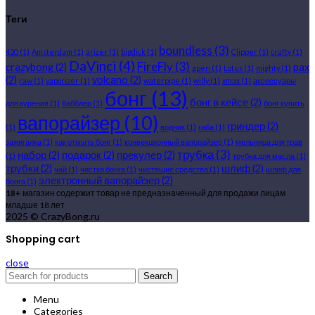
Теги
boundless
(3)
420
(1)
Amsterdam
(1)
arizer
(1)
bigdick
(1)
Clipper
(1)
crafty
(1)
DaVinci
(4)
FireFly
(3)
crazybong
(2)
pax
gpen
(1)
Lotus
(1)
mighty
(1)
(2)
volcano
(2)
raw
(1)
vaporizer
(1)
waterpipe
(1)
willy
(1)
xmax
(1)
аксессуары
бонг
(13)
бонг в кейсе
(2)
для курения
(1)
бабблер
(1)
бонг купить
вапорайзер
(10)
гриндер
(2)
(1)
водник
(1)
габа
(1)
зажигалка
(1)
как отмыть бонг
(1)
конвекционный вапорайзер
(1)
мельница для трав
трубка
(3)
набор
(2)
подарок
(2)
прекулер
(2)
(1)
трубка для масла
(1)
трубки
(2)
шлиф
(2)
чай
(1)
чистка бонга
(1)
чистящие средства
(1)
шлиф для
электронный вапорайзер
(2)
бонга
(1)
18+
магазин содержит товар не предназначенный для продажи лицам
младше 18 лет
2025 © CrazyBong.ru
Shopping cart
close
Search
Menu
Categories