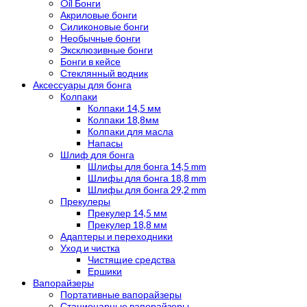
Oil Бонги
Акриловые бонги
Силиконовые бонги
Необычные бонги
Эксклюзивные бонги
Бонги в кейсе
Стеклянный водник
Аксессуары для бонга
Колпаки
Колпаки 14,5 мм
Колпаки 18,8мм
Колпаки для масла
Напасы
Шлиф для бонга
Шлифы для бонга 14,5 mm
Шлифы для бонга 18,8 mm
Шлифы для бонга 29,2 mm
Прекулеры
Прекулер 14,5 мм
Прекулер 18,8 мм
Адаптеры и переходники
Уход и чистка
Чистящие средства
Ершики
Вапорайзеры
Портативные вапорайзеры
Стационарные вапорайзеры