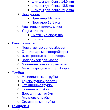
Шлифы для бонга 14,5 mm
Шлифы для бонга 18,8 mm
Шлифы для бонга 29,2 mm
Прекулеры
Прекулер 14,5 мм
Прекулер 18,8 мм
Адаптеры и переходники
Уход и чистка
Чистящие средства
Ершики
Вапорайзеры
Портативные вапорайзеры
Стационарные вапорайзеры
Электронные вапорайзеры
Вапорайзер для масла
Механические вапорайзеры
Аксессуары для вапорайзера
Трубки
Металлические трубки
Трубки ручной работы
Стеклянные трубки
Каменные трубки
Деревянные трубки
Акриловые трубки
Силиконовые трубки
Гриндеры
Гриндер с сеткой