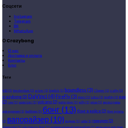
Соцсети
Instagram
Telegram
ВК
WhatsApp
О Crazybong
О нас
Доставка и оплата
Контакты
Блог
Теги
boundless
(3)
420
(1)
Amsterdam
(1)
arizer
(1)
bigdick
(1)
Clipper
(1)
crafty
(1)
DaVinci
(4)
FireFly
(3)
crazybong
(2)
pax
gpen
(1)
Lotus
(1)
mighty
(1)
(2)
volcano
(2)
raw
(1)
vaporizer
(1)
waterpipe
(1)
willy
(1)
xmax
(1)
аксессуары
бонг
(13)
бонг в кейсе
(2)
для курения
(1)
бабблер
(1)
бонг купить
вапорайзер
(10)
гриндер
(2)
(1)
водник
(1)
габа
(1)
зажигалка
(1)
как отмыть бонг
(1)
конвекционный вапорайзер
(1)
мельница для трав