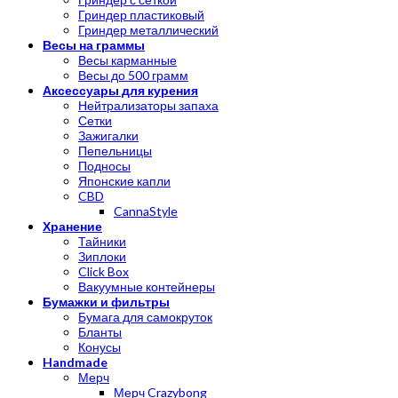
Гриндер пластиковый
Гриндер металлический
Весы на граммы
Весы карманные
Весы до 500 грамм
Аксессуары для курения
Нейтрализаторы запаха
Сетки
Зажигалки
Пепельницы
Подносы
Японские капли
CBD
CannaStyle
Хранение
Тайники
Зиплоки
Click Box
Вакуумные контейнеры
Бумажки и фильтры
Бумага для самокруток
Бланты
Конусы
Handmade
Мерч
Мерч Crazybong