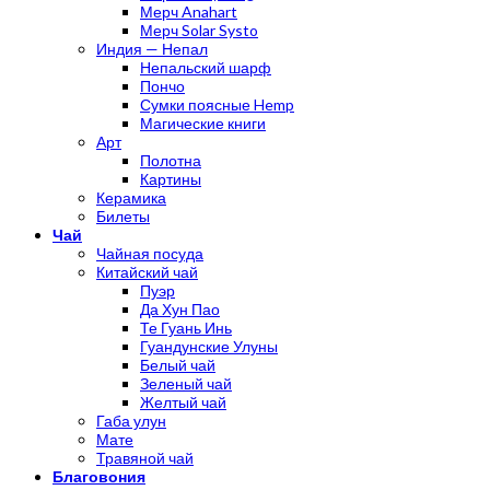
Мерч Anahart
Мерч Solar Systo
Индия — Непал
Непальский шарф
Пончо
Сумки поясные Hemp
Магические книги
Арт
Полотна
Картины
Керамика
Билеты
Чай
Чайная посуда
Китайский чай
Пуэр
Да Хун Пао
Те Гуань Инь
Гуандунские Улуны
Белый чай
Зеленый чай
Желтый чай
Габа улун
Мате
Травяной чай
Благовония