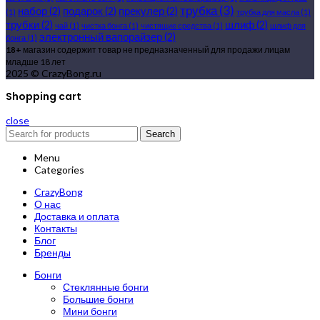
трубка
(3)
набор
(2)
подарок
(2)
прекулер
(2)
(1)
трубка для масла
(1)
трубки
(2)
шлиф
(2)
чай
(1)
чистка бонга
(1)
чистящие средства
(1)
шлиф для
электронный вапорайзер
(2)
бонга
(1)
18+
магазин содержит товар не предназначенный для продажи лицам
младше 18 лет
2025 © CrazyBong.ru
Shopping cart
close
Search
Menu
Categories
CrazyBong
О нас
Доставка и оплата
Контакты
Блог
Бренды
Бонги
Стеклянные бонги
Большие бонги
Мини бонги