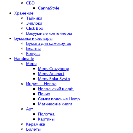
CBD
CannaStyle
Хранение
Тайники
Зиплоки
Click Box
Вакуумные контейнеры
Бумажки и фильтры
Бумага для самокруток
Бланты
Конусы
Handmade
Мерч
Мерч Crazybong
Мерч Anahart
Мерч Solar Systo
Индия — Непал
Непальский шарф
Пончо
Сумки поясные Hemp
Магические книги
Арт
Полотна
Картины
Керамика
Билеты