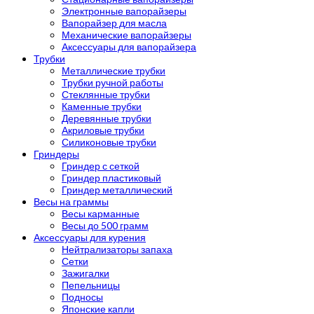
Электронные вапорайзеры
Вапорайзер для масла
Механические вапорайзеры
Аксессуары для вапорайзера
Трубки
Металлические трубки
Трубки ручной работы
Стеклянные трубки
Каменные трубки
Деревянные трубки
Акриловые трубки
Силиконовые трубки
Гриндеры
Гриндер с сеткой
Гриндер пластиковый
Гриндер металлический
Весы на граммы
Весы карманные
Весы до 500 грамм
Аксессуары для курения
Нейтрализаторы запаха
Сетки
Зажигалки
Пепельницы
Подносы
Японские капли