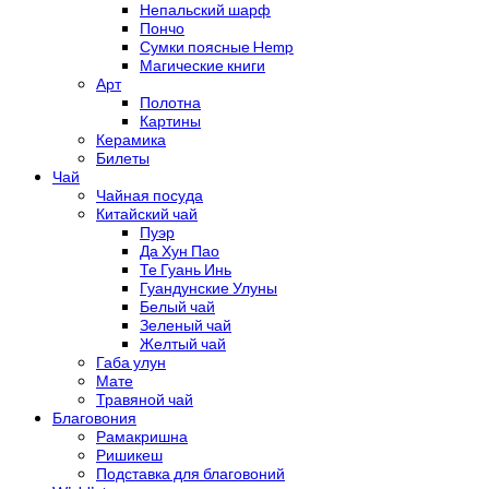
Непальский шарф
Пончо
Сумки поясные Hemp
Магические книги
Арт
Полотна
Картины
Керамика
Билеты
Чай
Чайная посуда
Китайский чай
Пуэр
Да Хун Пао
Те Гуань Инь
Гуандунские Улуны
Белый чай
Зеленый чай
Желтый чай
Габа улун
Мате
Травяной чай
Благовония
Рамакришна
Ришикеш
Подставка для благовоний