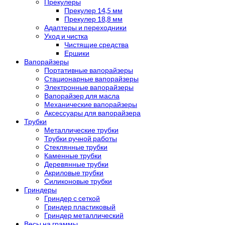
Прекулеры
Прекулер 14,5 мм
Прекулер 18,8 мм
Адаптеры и переходники
Уход и чистка
Чистящие средства
Ершики
Вапорайзеры
Портативные вапорайзеры
Стационарные вапорайзеры
Электронные вапорайзеры
Вапорайзер для масла
Механические вапорайзеры
Аксессуары для вапорайзера
Трубки
Металлические трубки
Трубки ручной работы
Стеклянные трубки
Каменные трубки
Деревянные трубки
Акриловые трубки
Силиконовые трубки
Гриндеры
Гриндер с сеткой
Гриндер пластиковый
Гриндер металлический
Весы на граммы