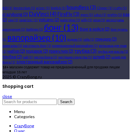
boundless
(3)
420
(1)
Amsterdam
(1)
arizer
(1)
bigdick
(1)
Clipper
(1)
crafty
(1)
DaVinci
(4)
FireFly
(3)
crazybong
(2)
pax
gpen
(1)
Lotus
(1)
mighty
(1)
(2)
volcano
(2)
raw
(1)
vaporizer
(1)
waterpipe
(1)
willy
(1)
xmax
(1)
аксессуары
бонг
(13)
бонг в кейсе
(2)
для курения
(1)
бабблер
(1)
бонг купить
вапорайзер
(10)
гриндер
(2)
(1)
водник
(1)
габа
(1)
зажигалка
(1)
как отмыть бонг
(1)
конвекционный вапорайзер
(1)
мельница для трав
трубка
(3)
набор
(2)
подарок
(2)
прекулер
(2)
(1)
трубка для масла
(1)
трубки
(2)
шлиф
(2)
чай
(1)
чистка бонга
(1)
чистящие средства
(1)
шлиф для
электронный вапорайзер
(2)
бонга
(1)
18+
магазин содержит товар не предназначенный для продажи лицам
младше 18 лет
2025 © CrazyBong.ru
Shopping cart
close
Search
Menu
Categories
CrazyBong
О нас