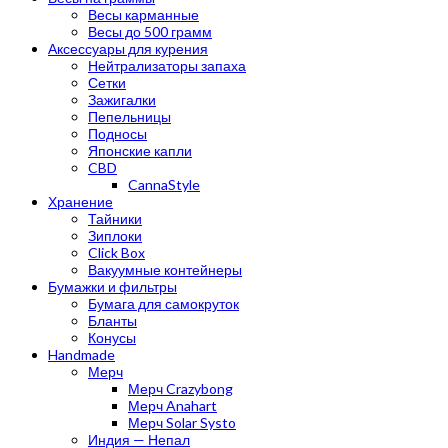
Весы карманные
Весы до 500 грамм
Аксессуары для курения
Нейтрализаторы запаха
Сетки
Зажигалки
Пепельницы
Подносы
Японские капли
CBD
CannaStyle
Хранение
Тайники
Зиплоки
Click Box
Вакуумные контейнеры
Бумажки и фильтры
Бумага для самокруток
Бланты
Конусы
Handmade
Мерч
Мерч Crazybong
Мерч Anahart
Мерч Solar Systo
Индия — Непал