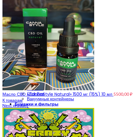
Гриндер пластиковый
Гриндер металлический
Весы на граммы
Весы карманные
Весы до 500 грамм
Аксессуары для курения
Нейтрализаторы запаха
Сетки
Зажигалки
Пепельницы
Подносы
Японские капли
CBD
CannaStyle
Хранение
Тайники
Зиплоки
Click Box
Масло CBD «СannaStyle Natural» 1500 мг (15%) 10 мл
5500,00
₽
Вакуумные контейнеры
К товарам
Бумажки и фильтры
Next product
Бумага для самокруток
Бланты
Конусы
Handmade
Мерч
Мерч Crazybong