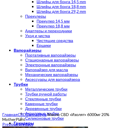
Шлифы для бонга 14,5 mm
Шлифы для бонга 18,8 mm
Шлифы для бонга 29,2 mm
Прекулеры
Прекулер 14,5 мм
Прекулер 18,8 мм
Адаптеры и переходники
Уход и чистка
Чистящие средства
Ершики
Вапорайзеры
Портативные вапорайзеры
Стационарные вапорайзеры
Электронные вапорайзеры
Вапорайзер для масла
Механические вапорайзеры
Аксессуары для вапорайзера
Трубки
Металлические трубки
Трубки ручной работы
Стеклянные трубки
Каменные трубки
Деревянные трубки
Click to enlarge
Акриловые трубки
Главная
CBD
CannaStyle
Масло CBD «Изолят» 6000мг 20%
Силиконовые трубки
MotherPlant
Гриндеры
Previous product
Гриндер с сеткой