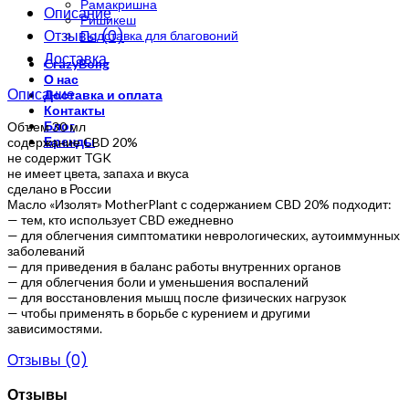
Рамакришна
Описание
Ришикеш
Отзывы (0)
Подставка для благовоний
Доставка
CrazyBong
О нас
Описание
Доставка и оплата
Контакты
Блог
Объем 30 мл
Бренды
содержание CBD 20%
не содержит TGK
не имеет цвета, запаха и вкуса
сделано в России
Масло «Изолят» MotherPlant с содержанием CBD 20% подходит:
— тем, кто использует CBD ежедневно
— для облегчения симптоматики неврологических, аутоиммунных
заболеваний
— для приведения в баланс работы внутренних органов
— для облегчения боли и уменьшения воспалений
— для восстановления мышц после физических нагрузок
— чтобы применять в борьбе с курением и другими
зависимостями.
Отзывы (0)
Отзывы