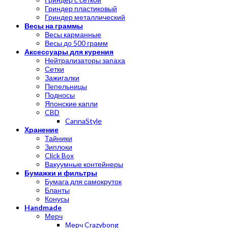
Гриндер пластиковый
Гриндер металлический
Весы на граммы
Весы карманные
Весы до 500 грамм
Аксессуары для курения
Нейтрализаторы запаха
Сетки
Зажигалки
Пепельницы
Подносы
Японские капли
CBD
CannaStyle
Хранение
Тайники
Зиплоки
Click Box
Вакуумные контейнеры
Бумажки и фильтры
Бумага для самокруток
Бланты
Конусы
Handmade
Мерч
Мерч Crazybong