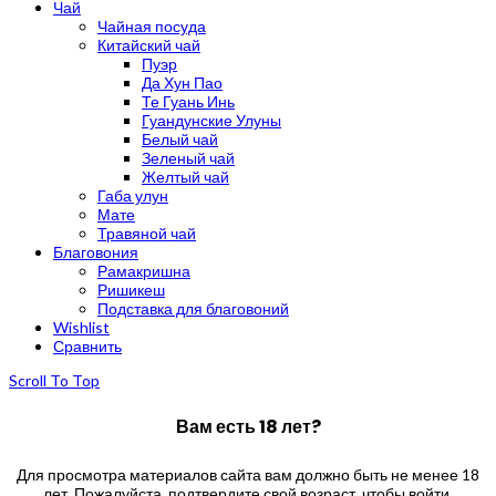
Чай
Чайная посуда
Китайский чай
Пуэр
Да Хун Пао
Те Гуань Инь
Гуандунские Улуны
Белый чай
Зеленый чай
Желтый чай
Габа улун
Мате
Травяной чай
Благовония
Рамакришна
Ришикеш
Подставка для благовоний
Wishlist
Сравнить
Scroll To Top
Вам есть 18 лет?
Для просмотра материалов сайта вам должно быть не менее 18
лет. Пожалуйста, подтвердите свой возраст, чтобы войти.