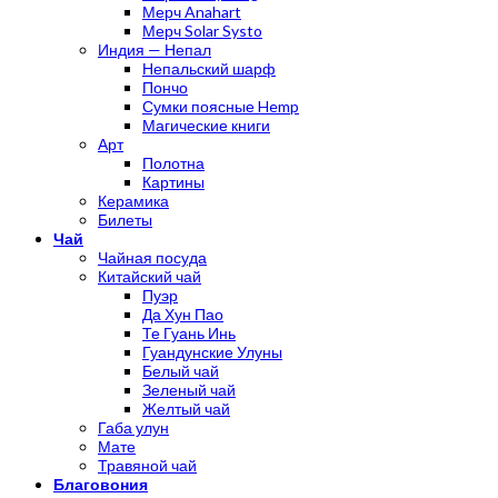
Мерч Anahart
Мерч Solar Systo
Индия — Непал
Непальский шарф
Пончо
Сумки поясные Hemp
Магические книги
Арт
Полотна
Картины
Керамика
Билеты
Чай
Чайная посуда
Китайский чай
Пуэр
Да Хун Пао
Те Гуань Инь
Гуандунские Улуны
Белый чай
Зеленый чай
Желтый чай
Габа улун
Мате
Травяной чай
Благовония