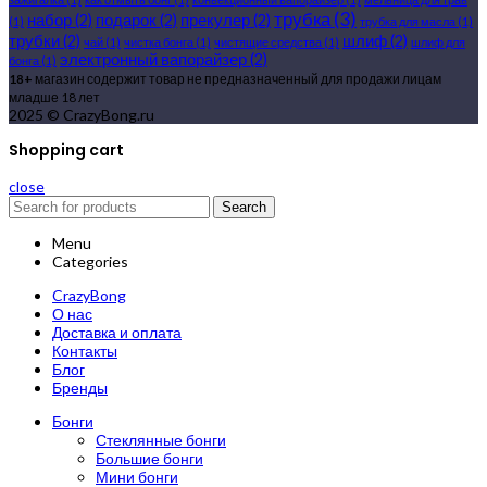
трубка
(3)
набор
(2)
подарок
(2)
прекулер
(2)
(1)
трубка для масла
(1)
трубки
(2)
шлиф
(2)
чай
(1)
чистка бонга
(1)
чистящие средства
(1)
шлиф для
электронный вапорайзер
(2)
бонга
(1)
18+
магазин содержит товар не предназначенный для продажи лицам
младше 18 лет
2025 © CrazyBong.ru
Shopping cart
close
Search
Menu
Categories
CrazyBong
О нас
Доставка и оплата
Контакты
Блог
Бренды
Бонги
Стеклянные бонги
Большие бонги
Мини бонги