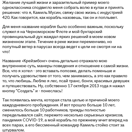
Желание лучшей жизни и заразительный пример моего
одноклассника сподвигло меня собрать волю в кулак и принять
решение: что я, Камиль Мусин, свяжу свою жизнь с индустрией
420. Как говорится, как корабль назовешь, так он и поплывет.
Для меня название корабля было особенно важным, поскольку
служил я на Черноморском Флоте и мой бунтарский
провинциальный дух жаждал ярких решений в моем новом
жизненном этапе. Течение в реке жизни переменчиво, но
попутный ветер в парусах всегда ведет к цели не смотря ни на
что!
Название «Крейзибонг» очень детально отражало мою
внутреннюю суть, манеры поведения и отношение к самой жизни.
Все, что я хотел - это вставать попозже, делать поменьше и
получать удовольствие от того, чем занимаюсь, а это как правило
то, что любишь. Люблю я лес, псай транс, бонги, красивых девушек
и путешествовать. Ну, собственно 17 октября 2013 года я нажал
кнопку "Создать" и - понеслась!
Так появилась мечта, которая стала целью и причиной моего
каждодневного пробуждения. И вот прошло больше 10 лет,
сменилось больше 10 работников, трижды полностью
переделывался сайт, пережито несколько серьезных кризисов,
пандемия COVID-19, а мой корабль по прежнему мчит вперед на
всех парах, а его бессменный командир Камиль стойко стоит за
штурвалом.