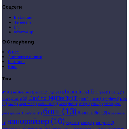
Соцсети
Instagram
Telegram
ВК
WhatsApp
О Crazybong
О нас
Доставка и оплата
Контакты
Блог
Теги
boundless
(3)
420
(1)
Amsterdam
(1)
arizer
(1)
bigdick
(1)
Clipper
(1)
crafty
(1)
DaVinci
(4)
FireFly
(3)
crazybong
(2)
pax
gpen
(1)
Lotus
(1)
mighty
(1)
(2)
volcano
(2)
raw
(1)
vaporizer
(1)
waterpipe
(1)
willy
(1)
xmax
(1)
аксессуары
бонг
(13)
бонг в кейсе
(2)
для курения
(1)
бабблер
(1)
бонг купить
вапорайзер
(10)
гриндер
(2)
(1)
водник
(1)
габа
(1)
зажигалка
(1)
как отмыть бонг
(1)
конвекционный вапорайзер
(1)
мельница для трав