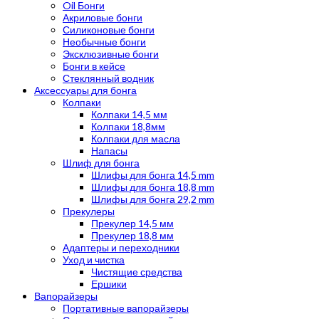
Oil Бонги
Акриловые бонги
Силиконовые бонги
Необычные бонги
Эксклюзивные бонги
Бонги в кейсе
Стеклянный водник
Аксессуары для бонга
Колпаки
Колпаки 14,5 мм
Колпаки 18,8мм
Колпаки для масла
Напасы
Шлиф для бонга
Шлифы для бонга 14,5 mm
Шлифы для бонга 18,8 mm
Шлифы для бонга 29,2 mm
Прекулеры
Прекулер 14,5 мм
Прекулер 18,8 мм
Адаптеры и переходники
Уход и чистка
Чистящие средства
Ершики
Вапорайзеры
Портативные вапорайзеры