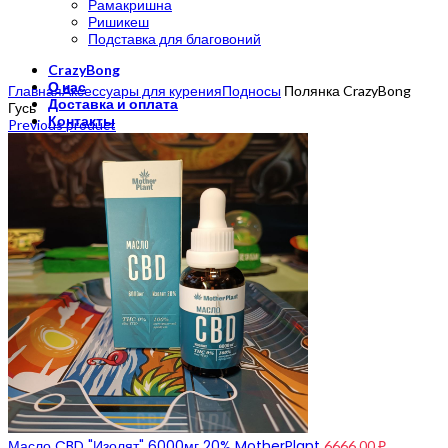
Рамакришна
Ришикеш
Подставка для благовоний
CrazyBong
Click to enlarge
О нас
Главная
Аксессуары для курения
Подносы
Полянка CrazyBong
Доставка и оплата
Гусь
Контакты
Previous product
Блог
Бренды
Масло CBD "Изолят" 6000мг 20% MotherPlant
6666,00
₽