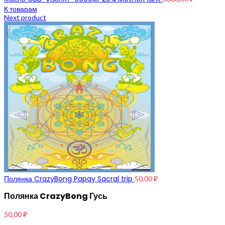
К товарам
Next product
Полянка CrazyBong Papay Sacral trip
50,00
₽
Полянка CrazyBong Гусь
50,00
₽