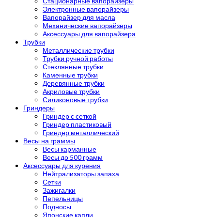
Стационарные вапорайзеры
Электронные вапорайзеры
Вапорайзер для масла
Механические вапорайзеры
Аксессуары для вапорайзера
Трубки
Металлические трубки
Трубки ручной работы
Стеклянные трубки
Каменные трубки
Деревянные трубки
Акриловые трубки
Силиконовые трубки
Гриндеры
Гриндер с сеткой
Гриндер пластиковый
Гриндер металлический
Весы на граммы
Весы карманные
Весы до 500 грамм
Аксессуары для курения
Нейтрализаторы запаха
Сетки
Зажигалки
Пепельницы
Подносы
Японские капли