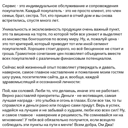
Сервис - это индивидуальное обслуживание и сопровождения
покупателя. Каждый покупатель - это не просто клиент, это член
семьи, брат, сестра. Тот, кто пришел в отчий дом и вы снова
встретились, спустя много лет.
Уникальность и эксклюзивность продукции очень важный пункт,
это та вишенка на торте, по которой тебя все узнают и выделяют
из множества бонгошопов по всему миру. Ну, и, пожалуй цена -
это тот критерий, который приводит тот или иной сегмент
покупателей. Хорошее стоит дорого, но всё бесценное не стоит и
гроша. Грамотное сочетание цен позволяет объединить вместе
всех покупателей с различным финансовым потенциалом.
Сейчас мой жизненный опыт позволяет утверждать и давать,
наверное, самое главное наставление и пожелание моим гостям
шоу-рума, посетителям сайта, да и, вообще, каждой
здравомыслящей и осознанной личности:
Пой, как соловей. Люби то, что делаешь, иначе это не работает.
Верно расставляй приоритеты. Деньги - не мотивация, самая
лучшая награда - это улыбка и огонь в глазах. Если все так, то ты
справился и деньги рано или поздно сами придут. Верь в успех,
надейся на лучшее и не забывай о худшем, люби изо всех сил! Ну,
и самое главное - намерение и решимость. Не сомневайся ни на
мгновение! У тебя всё обязательно получится, если всецело
соблюдать эти пункты на пути к мечте! Всем добра, Ом Джа!