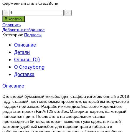
фирменный стиль CrazyBong
Количество
В корзину
Сравнить
Добавить в избранное
Категория:
Подносы
Описание
Детали
Отзывы (0)
О Crazybong
Доставка
Описание
Это второй бумажный миксбол для стаффа изготовленный в 2018
году, ставший неотъемлемым презентом, который вы получаете в
подарок при заказе. Разработчиком дизайна всего модельного
ряда стал проект FanArt25 studios. Материал картон, на который
наносится принт. После этого на специальном станке
производится биговка, которая позволяет уже сделать из этой
картонки удобный миксбол для нарезки трав и табака, а в
собранном виде выполняет роль подноса. Также для удобного