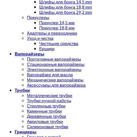
Шлифы для бонга 14,5 mm
Шлифы для бонга 18,8 mm
Шлифы для бонга 29,2 mm
Прекулеры
Прекулер 14,5 мм
Прекулер 18,8 мм
Адаптеры и переходники
Уход и чистка
Чистящие средства
Ершики
Вапорайзеры
Портативные вапорайзеры
Стационарные вапорайзеры
Электронные вапорайзеры
Вапорайзер для масла
Механические вапорайзеры
Аксессуары для вапорайзера
Трубки
Металлические трубки
Трубки ручной работы
Стеклянные трубки
Каменные трубки
Деревянные трубки
Акриловые трубки
Силиконовые трубки
Гриндеры
Гриндер с сеткой