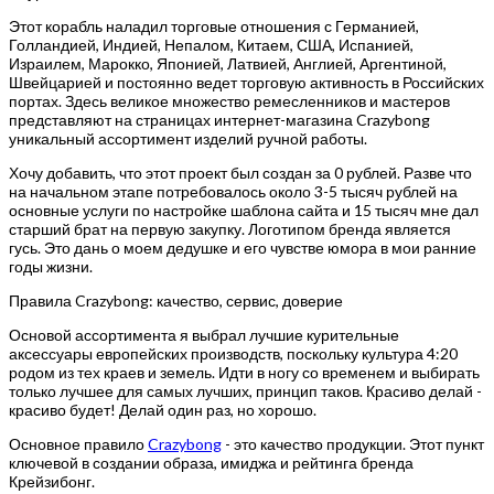
Этот корабль наладил торговые отношения с Германией,
Голландией, Индией, Непалом, Китаем, США, Испанией,
Израилем, Марокко, Японией, Латвией, Англией, Аргентиной,
Швейцарией и постоянно ведет торговую активность в Российских
портах. Здесь великое множество ремесленников и мастеров
представляют на страницах интернет-магазина Crazybong
уникальный ассортимент изделий ручной работы.
Хочу добавить, что этот проект был создан за 0 рублей. Разве что
на начальном этапе потребовалось около 3-5 тысяч рублей на
основные услуги по настройке шаблона сайта и 15 тысяч мне дал
старший брат на первую закупку. Логотипом бренда является
гусь. Это дань о моем дедушке и его чувстве юмора в мои ранние
годы жизни.
Правила Crazybong: качество, сервис, доверие
Основой ассортимента я выбрал лучшие курительные
аксессуары европейских производств, поскольку культура 4:20
родом из тех краев и земель. Идти в ногу со временем и выбирать
только лучшее для самых лучших, принцип таков. Красиво делай -
красиво будет! Делай один раз, но хорошо.
Основное правило
Crazybong
- это качество продукции. Этот пункт
ключевой в создании образа, имиджа и рейтинга бренда
Крейзибонг.