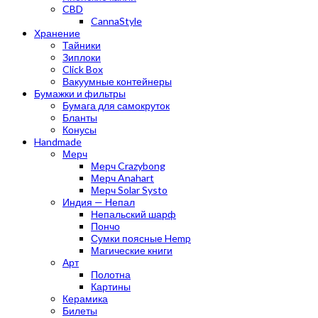
CBD
CannaStyle
Хранение
Тайники
Зиплоки
Click Box
Вакуумные контейнеры
Бумажки и фильтры
Бумага для самокруток
Бланты
Конусы
Handmade
Мерч
Мерч Crazybong
Мерч Anahart
Мерч Solar Systo
Индия — Непал
Непальский шарф
Пончо
Сумки поясные Hemp
Магические книги
Арт
Полотна
Картины
Керамика
Билеты