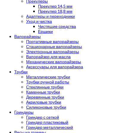
Прекулеры
Прекулер 14,5 мм
Прекулер 18,8 мм
Адаптеры и переходники
Уход и чистка
Чистящие средства
Ершики
Вапорайзеры
Портативные вапорайзеры
Стационарные вапорайзеры
Электронные вапорайзеры
Вапорайзер для масла
Механические вапорайзеры
Аксессуары для вапорайзера
Трубки
Металлические трубки
Трубки ручной работы
Стеклянные трубки
Каменные трубки
Деревянные трубки
Акриловые трубки
Силиконовые трубки
Гриндеры
Гриндер с сеткой
Гриндер пластиковый
Гриндер металлический
Весы на граммы