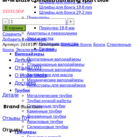
M+M Blaze Combination Bong 3part blue
Шлифы для бонга 14,5 mm
Шлифы для бонга 18,8 mm
33333,00
₽
Шлифы для бонга 29,2 mm
Прекулеры
Количество
Прекулер 14,5 мм
Прекулер 18,8 мм
В корзину
Адаптеры и переходники
Сравнить
Уход и чистка
Добавить в избранное
Чистящие средства
Артикул:
2618187
Категории:
Большие бонги
,
Бонги
,
Стеклянные
Ершики
бонги
,
Эксклюзивные бонги
Вапорайзеры
Портативные вапорайзеры
Детали
Стационарные вапорайзеры
Отзывы (0)
Электронные вапорайзеры
О Blaze Glass
Вапорайзер для масла
Механические вапорайзеры
Доставка
Аксессуары для вапорайзера
Трубки
Детали
Металлические трубки
Трубки ручной работы
Brand
Стеклянные трубки
Blaze Glass
Каменные трубки
Деревянные трубки
Отзывы (0)
Акриловые трубки
Силиконовые трубки
Отзывы
Гриндеры
Гриндер с сеткой