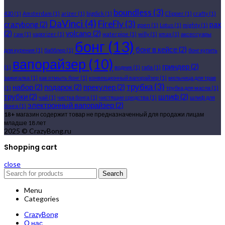
boundless
(3)
420
(1)
Amsterdam
(1)
arizer
(1)
bigdick
(1)
Clipper
(1)
crafty
(1)
DaVinci
(4)
FireFly
(3)
crazybong
(2)
pax
gpen
(1)
Lotus
(1)
mighty
(1)
(2)
volcano
(2)
raw
(1)
vaporizer
(1)
waterpipe
(1)
willy
(1)
xmax
(1)
аксессуары
бонг
(13)
бонг в кейсе
(2)
для курения
(1)
бабблер
(1)
бонг купить
вапорайзер
(10)
гриндер
(2)
(1)
водник
(1)
габа
(1)
зажигалка
(1)
как отмыть бонг
(1)
конвекционный вапорайзер
(1)
мельница для трав
трубка
(3)
набор
(2)
подарок
(2)
прекулер
(2)
(1)
трубка для масла
(1)
трубки
(2)
шлиф
(2)
чай
(1)
чистка бонга
(1)
чистящие средства
(1)
шлиф для
электронный вапорайзер
(2)
бонга
(1)
18+
магазин содержит товар не предназначенный для продажи лицам
младше 18 лет
2025 © CrazyBong.ru
Shopping cart
close
Search
Menu
Categories
CrazyBong
О нас