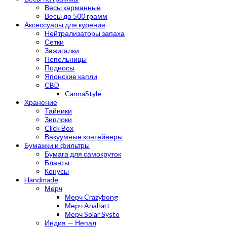
Весы карманные
Весы до 500 грамм
Аксессуары для курения
Нейтрализаторы запаха
Сетки
Зажигалки
Пепельницы
Подносы
Японские капли
CBD
CannaStyle
Хранение
Тайники
Зиплоки
Click Box
Вакуумные контейнеры
Бумажки и фильтры
Бумага для самокруток
Бланты
Конусы
Handmade
Мерч
Мерч Crazybong
Мерч Anahart
Мерч Solar Systo
Индия — Непал