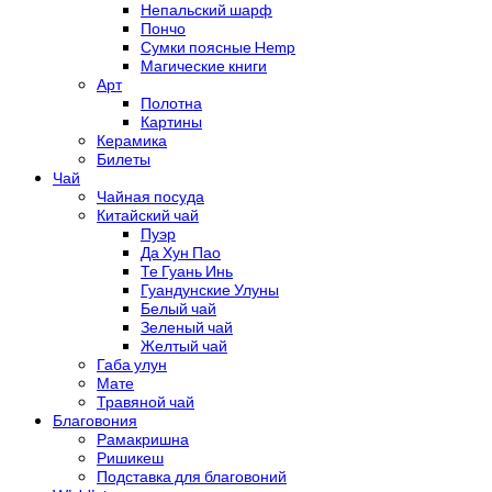
Непальский шарф
Пончо
Сумки поясные Hemp
Магические книги
Арт
Полотна
Картины
Керамика
Билеты
Чай
Чайная посуда
Китайский чай
Пуэр
Да Хун Пао
Те Гуань Инь
Гуандунские Улуны
Белый чай
Зеленый чай
Желтый чай
Габа улун
Мате
Травяной чай
Благовония
Рамакришна
Ришикеш
Подставка для благовоний