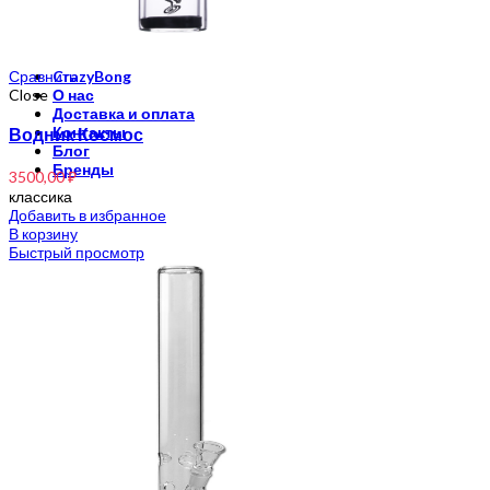
Рамакришна
Ришикеш
Подставка для благовоний
Сравнить
CrazyBong
Close
О нас
Доставка и оплата
Водник Космос
Контакты
Блог
Бренды
3500,00
₽
классика
Добавить в избранное
В корзину
Быстрый просмотр