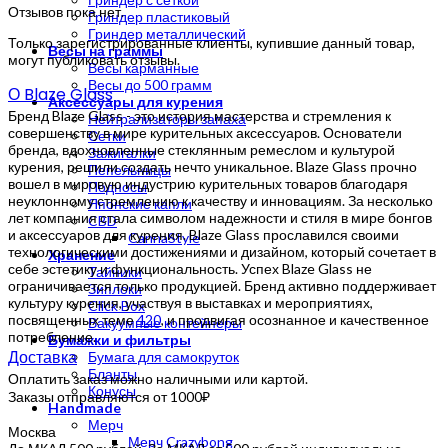
Отзывов пока нет.
Гриндер пластиковый
Гриндер металлический
Только зарегистрированные клиенты, купившие данный товар,
Весы на граммы
могут публиковать отзывы.
Весы карманные
Весы до 500 грамм
О Blaze Glass
Аксессуары для курения
Бренд Blaze Glass - это история мастерства и стремления к
Нейтрализаторы запаха
совершенству в мире курительных аксессуаров. Основатели
Сетки
бренда, вдохновленные стеклянным ремеслом и культурой
Зажигалки
курения, решили создать нечто уникальное. Blaze Glass прочно
Пепельницы
вошел в мировую индустрию курительных товаров благодаря
Подносы
неуклонному стремлению к качеству и инновациям. За несколько
Японские капли
лет компания стала символом надежности и стиля в мире бонгов
CBD
и аксессуаров для курения. Blaze Glass прославился своими
CannaStyle
технологическими достижениями и дизайном, который сочетает в
Хранение
себе эстетику и функциональность. Успех Blaze Glass не
Тайники
ограничивается только продукцией. Бренд активно поддерживает
Зиплоки
культуру курения, участвуя в выставках и мероприятиях,
Click Box
посвященных теме
420
, и продвигая осознанное и качественное
Вакуумные контейнеры
потребление.
Бумажки и фильтры
Доставка
Бумага для самокруток
Бланты
Оплатить заказ можно наличными или картой.
Конусы
Заказы отправляются от 1000₽
Handmade
Мерч
Москва
Мерч Crazybong