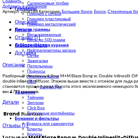
Сравнить
Силиконовые трубки
Добавить в избранное
Гриндеры
Артикул:
2618188
Категории:
Большие бонги
,
Бонги
,
Стеклянные бо
Гриндер с сеткой
Гриндер пластиковый
Описание
Гриндер металлический
Детали
Весы на граммы
Весы карманные
Отзывы (1)
Весы до 500 грамм
О Blaze Glass
Аксессуары для курения
Нейтрализаторы запаха
Доставка
Сетки
Зажигалки
Описание
Пепельницы
Подносы
Разборный стеклянный бонг M+M Blaze Bong w. Double Inlineslit-D
Японские капли
double inlineslit-diffuser. Этажом выше вместе с отсеком для льд
CBD
становится проще в разы. Высота этого эксклюзивного немецкого б
CannaStyle
вес 1718 граммов.
Хранение
Тайники
Детали
Зиплоки
Click Box
Вакуумные контейнеры
Brand
Blaze Glass
Бумажки и фильтры
Бумага для самокруток
Отзывы (1)
Бланты
Конусы
1 отзыв на
M+M Blaze Bong w. Double Inlineslit-Diffu