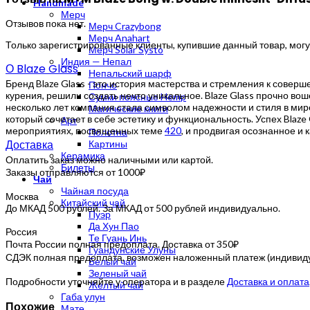
Handmade
Мерч
Отзывов пока нет.
Мерч Crazybong
Мерч Anahart
Только зарегистрированные клиенты, купившие данный товар, могу
Мерч Solar Systo
Индия — Непал
О Blaze Glass
Непальский шарф
Бренд Blaze Glass - это история мастерства и стремления к сове
Пончо
курения, решили создать нечто уникальное. Blaze Glass прочно в
Сумки поясные Hemp
несколько лет компания стала символом надежности и стиля в мир
Магические книги
который сочетает в себе эстетику и функциональность. Успех Blaze
Арт
мероприятиях, посвященных теме
420
, и продвигая осознанное и
Полотна
Доставка
Картины
Керамика
Оплатить заказ можно наличными или картой.
Билеты
Заказы отправляются от 1000₽
Чай
Чайная посуда
Москва
Китайский чай
До МКАД 500 рублей. За МКАД от 500 рублей индивидуально.
Пуэр
Да Хун Пао
Россия
Те Гуань Инь
Почта России полная предоплата. Доставка от 350₽
Гуандунские Улуны
СДЭК полная предоплата, возможен наложенный платеж (индивидуа
Белый чай
Зеленый чай
Подробности уточняйте у оператора и в разделе
Доставка и оплата
Желтый чай
Габа улун
Похожие
Мате