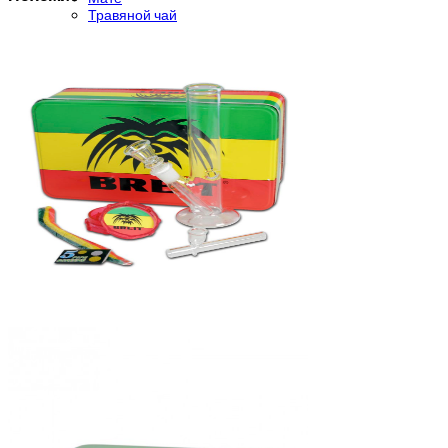
Травяной чай
Благовония
Рамакришна
Ришикеш
Подставка для благовоний
CrazyBong
О нас
Доставка и оплата
Контакты
Блог
Бренды