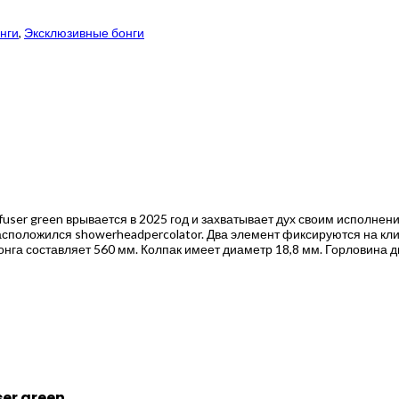
нги
,
Эксклюзивные бонги
iffuser green врывается в 2025 год и захватывает дух своим исполн
а расположился showerheadpercolator. Два элемент фиксируются на к
онга составляет 560 мм. Колпак имеет диаметр 18,8 мм. Горловина 
ser green