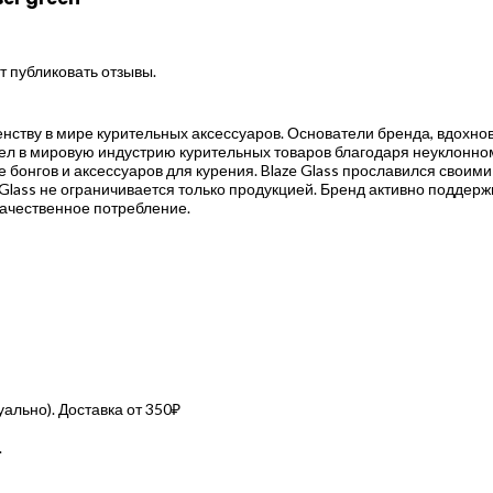
т публиковать отзывы.
ршенству в мире курительных аксессуаров. Основатели бренда, вдох
ошел в мировую индустрию курительных товаров благодаря неуклонно
е бонгов и аксессуаров для курения. Blaze Glass прославился свои
 Glass не ограничивается только продукцией. Бренд активно поддержи
 качественное потребление.
льно). Доставка от 350₽
.