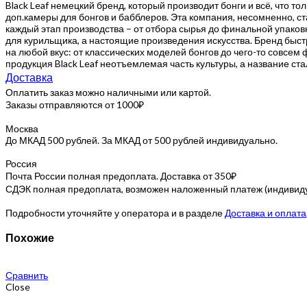
Black Leaf немецкий бренд, который производит бонги и всё, что т
доп.камеры для бонгов и бабблеров. Эта компания, несомненно, ст
каждый этап производства – от отбора сырья до финальной упаковк
для курильщика, а настоящие произведения искусства. Бренд быст
на любой вкус: от классических моделей бонгов до чего-то совсем 
продукция Black Leaf неотъемлемая часть культуры, а название ст
Доставка
Оплатить заказ можно наличными или картой.
Заказы отправляются от 1000₽
Москва
До МКАД 500 рублей. За МКАД от 500 рублей индивидуально.
Россия
Почта России полная предоплата. Доставка от 350₽
СДЭК полная предоплата, возможен наложенный платеж (индивидуа
Подробности уточняйте у оператора и в разделе
Доставка и оплата
Похожие
Сравнить
Close