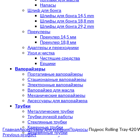
Напасы
Шлиф для бонга
Шлифы для бонга 14,5 mm
Шлифы для бонга 18,8 mm
Шлифы для бонга 29,2 mm
Прекулеры
Прекулер 14,5 мм
Прекулер 18,8 мм
Адаптеры и переходники
Уход и чистка
Чистящие средства
Ершики
Вапорайзеры
Портативные вапорайзеры
Стационарные вапорайзеры
Электронные вапорайзеры
Вапорайзер для масла
Механические вапорайзеры
Аксессуары для вапорайзера
Трубки
Металлические трубки
Трубки ручной работы
Стеклянные трубки
Click to enlarge
Каменные трубки
Главная
Аксессуары для курения
Подносы
Поднос Rolling Tray 420 
Деревянные трубки
Previous product
Акриловые трубки