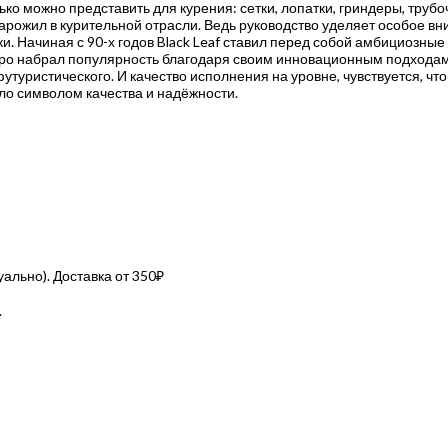
олько можно представить для курения: сетки, лопатки, гриндеры, тру
арожил в курительной отрасли. Ведь руководство уделяет особое вн
и. Начиная с 90-х годов Black Leaf ставил перед собой амбициозные
ро набрал популярность благодаря своим инновационным подходам к
футуристического. И качество исполнения на уровне, чувствуется, чт
ало символом качества и надёжности.
льно). Доставка от 350₽
.