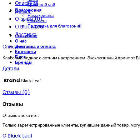
Описание
Травяной чай
Благовония
Детали
Рамакришна
Отзывы (0)
Ришикеш
О Black Leaf
Подставка для благовоний
Доставка
CrazyBong
О нас
Описание
Доставка и оплата
Контакты
Блог
Классный поднос с летним настроением. Эксклюзивный принт от Blac
Бренды
Детали
Brand
Black Leaf
Отзывы (0)
Отзывы
Отзывов пока нет.
Только зарегистрированные клиенты, купившие данный товар, могу
О Black Leaf