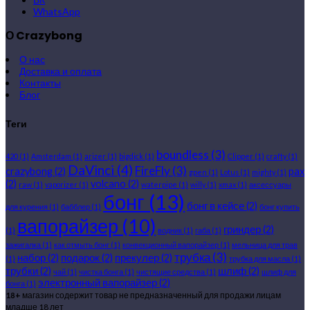
WhatsApp
О Crazybong
О нас
Доставка и оплата
Контакты
Блог
Теги
boundless
(3)
420
(1)
Amsterdam
(1)
arizer
(1)
bigdick
(1)
Clipper
(1)
crafty
(1)
DaVinci
(4)
FireFly
(3)
crazybong
(2)
pax
gpen
(1)
Lotus
(1)
mighty
(1)
(2)
volcano
(2)
raw
(1)
vaporizer
(1)
waterpipe
(1)
willy
(1)
xmax
(1)
аксессуары
бонг
(13)
бонг в кейсе
(2)
для курения
(1)
бабблер
(1)
бонг купить
вапорайзер
(10)
гриндер
(2)
(1)
водник
(1)
габа
(1)
зажигалка
(1)
как отмыть бонг
(1)
конвекционный вапорайзер
(1)
мельница для трав
трубка
(3)
набор
(2)
подарок
(2)
прекулер
(2)
(1)
трубка для масла
(1)
трубки
(2)
шлиф
(2)
чай
(1)
чистка бонга
(1)
чистящие средства
(1)
шлиф для
электронный вапорайзер
(2)
бонга
(1)
18+
магазин содержит товар не предназначенный для продажи лицам
младше 18 лет