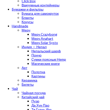
Click Box
Вакуумные контейнеры
Бумажки и фильтры
Бумага для самокруток
Бланты
Конусы
Handmade
Мерч
Мерч Crazybong
Мерч Anahart
Мерч Solar Systo
Индия — Непал
Непальский шарф
Пончо
Сумки поясные Hemp
Магические книги
Арт
Полотна
Картины
Керамика
Билеты
Чай
Чайная посуда
Китайский чай
Пуэр
Да Хун Пао
Те Гуань Инь