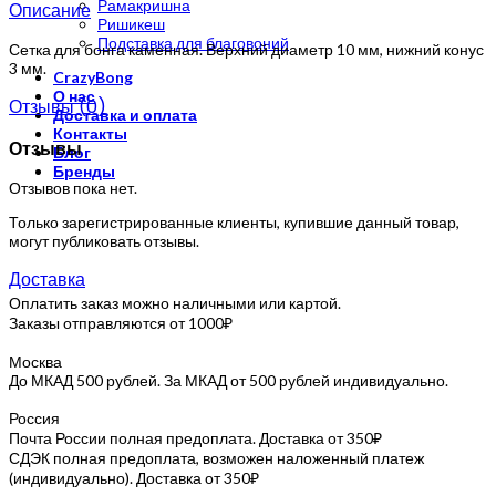
Рамакришна
Описание
Ришикеш
Подставка для благовоний
Сетка для бонга каменная. Верхний диаметр 10 мм, нижний конус
3 мм.
CrazyBong
О нас
Отзывы (0)
Доставка и оплата
Контакты
Отзывы
Блог
Бренды
Отзывов пока нет.
Только зарегистрированные клиенты, купившие данный товар,
могут публиковать отзывы.
Доставка
Оплатить заказ можно наличными или картой.
Заказы отправляются от 1000₽
Москва
До МКАД 500 рублей. За МКАД от 500 рублей индивидуально.
Россия
Почта России полная предоплата. Доставка от 350₽
СДЭК полная предоплата, возможен наложенный платеж
(индивидуально). Доставка от 350₽