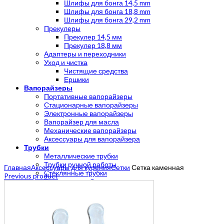
Шлифы для бонга 14,5 mm
Шлифы для бонга 18,8 mm
Шлифы для бонга 29,2 mm
Прекулеры
Прекулер 14,5 мм
Прекулер 18,8 мм
Адаптеры и переходники
Уход и чистка
Чистящие средства
Ершики
Вапорайзеры
Портативные вапорайзеры
Стационарные вапорайзеры
Электронные вапорайзеры
Вапорайзер для масла
Механические вапорайзеры
Аксессуары для вапорайзера
Трубки
Металлические трубки
Click to enlarge
Трубки ручной работы
Главная
Аксессуары для курения
Сетки
Сетка каменная
Стеклянные трубки
Previous product
Каменные трубки
Деревянные трубки
Акриловые трубки
Силиконовые трубки
Гриндеры
Гриндер с сеткой