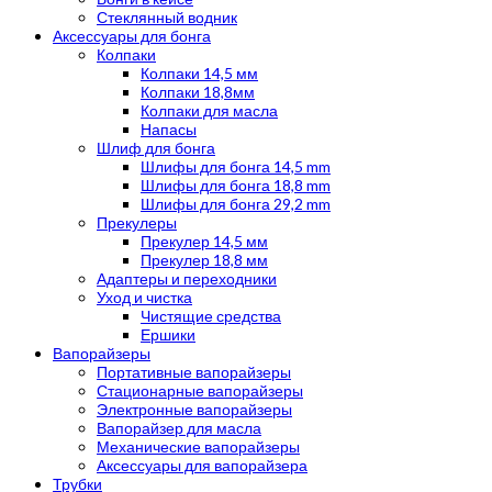
Стеклянный водник
Аксессуары для бонга
Колпаки
Колпаки 14,5 мм
Колпаки 18,8мм
Колпаки для масла
Напасы
Шлиф для бонга
Шлифы для бонга 14,5 mm
Шлифы для бонга 18,8 mm
Шлифы для бонга 29,2 mm
Прекулеры
Прекулер 14,5 мм
Прекулер 18,8 мм
Адаптеры и переходники
Уход и чистка
Чистящие средства
Ершики
Вапорайзеры
Портативные вапорайзеры
Стационарные вапорайзеры
Электронные вапорайзеры
Вапорайзер для масла
Механические вапорайзеры
Аксессуары для вапорайзера
Трубки