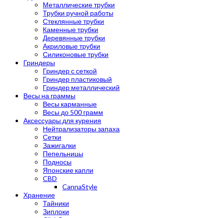
Металлические трубки
Трубки ручной работы
Стеклянные трубки
Каменные трубки
Деревянные трубки
Акриловые трубки
Силиконовые трубки
Гриндеры
Гриндер с сеткой
Гриндер пластиковый
Гриндер металлический
Весы на граммы
Весы карманные
Весы до 500 грамм
Аксессуары для курения
Нейтрализаторы запаха
Сетки
Зажигалки
Пепельницы
Подносы
Японские капли
CBD
CannaStyle
Хранение
Тайники
Зиплоки