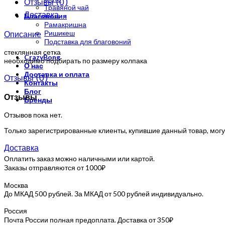
Отзывы (0)
Травяной чай
Доставка
Благовония
Рамакришна
Описание
Ришикеш
Подставка для благовоний
стеклянная сетка
CrazyBong
необходимо подбирать по размеру колпака
О нас
Доставка и оплата
Отзывы (0)
Контакты
Блог
Отзывы
Бренды
Отзывов пока нет.
Только зарегистрированные клиенты, купившие данный товар, могу
Доставка
Оплатить заказ можно наличными или картой.
Заказы отправляются от 1000₽
Москва
До МКАД 500 рублей. За МКАД от 500 рублей индивидуально.
Россия
Почта России полная предоплата. Доставка от 350₽