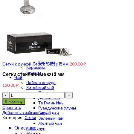
Handmade
Мерч
Мерч Crazybong
Мерч Anahart
Мерч Solar Systo
Индия — Непал
Непальский шарф
Пончо
Сумки поясные Hemp
Магические книги
Арт
Полотна
Картины
Сетки с ручкой Grace Glass 15мм
200,00
₽
Керамика
Билеты
Сетки стеклянные Ø 12 мм
Чай
Чайная посуда
150,00
₽
Китайский чай
Пуэр
Количество
Да Хун Пао
В корзину
Те Гуань Инь
Сравнить
Гуандунские Улуны
Добавить в избранное
Белый чай
Категория:
Сетки
Зеленый чай
Желтый чай
Описание
Габа улун
Мате