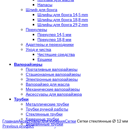
Напасы
Шлиф для бонга
Шлифы для бонга 14,5 mm
Шлифы для бонга 18,8 mm
Шлифы для бонга 29,2 mm
Прекулеры
Прекулер 14,5 мм
Прекулер 18,8 мм
Адаптеры и переходники
Уход и чистка
Чистящие средства
Ершики
Вапорайзеры
Портативные вапорайзеры
Стационарные вапорайзеры
Электронные вапорайзеры
Вапорайзер для масла
Механические вапорайзеры
Аксессуары для вапорайзера
Трубки
Металлические трубки
Трубки ручной работы
Стеклянные трубки
Click to enlarge
Каменные трубки
Главная
Аксессуары для курения
Сетки
Сетки стеклянные Ø 12 мм
Деревянные трубки
Previous product
Акриловые трубки