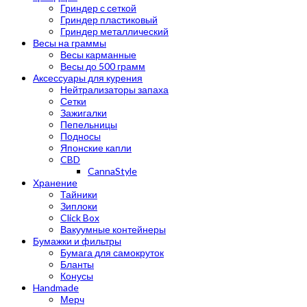
Гриндер с сеткой
Гриндер пластиковый
Гриндер металлический
Весы на граммы
Весы карманные
Весы до 500 грамм
Аксессуары для курения
Нейтрализаторы запаха
Сетки
Зажигалки
Пепельницы
Подносы
Японские капли
CBD
CannaStyle
Хранение
Тайники
Зиплоки
Click Box
Вакуумные контейнеры
Бумажки и фильтры
Бумага для самокруток
Бланты
Конусы
Handmade
Мерч