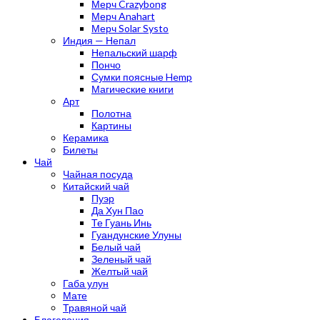
Мерч Crazybong
Мерч Anahart
Мерч Solar Systo
Индия — Непал
Непальский шарф
Пончо
Сумки поясные Hemp
Магические книги
Арт
Полотна
Картины
Керамика
Билеты
Чай
Чайная посуда
Китайский чай
Пуэр
Да Хун Пао
Те Гуань Инь
Гуандунские Улуны
Белый чай
Зеленый чай
Желтый чай
Габа улун
Мате
Травяной чай
Благовония