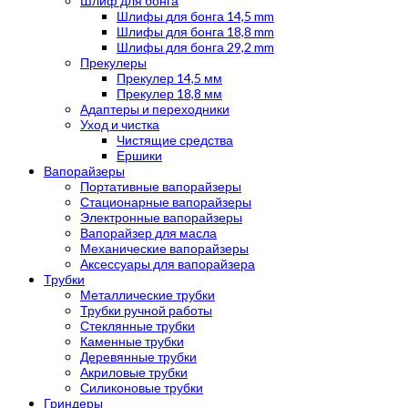
Шлиф для бонга
Шлифы для бонга 14,5 mm
Шлифы для бонга 18,8 mm
Шлифы для бонга 29,2 mm
Прекулеры
Прекулер 14,5 мм
Прекулер 18,8 мм
Адаптеры и переходники
Уход и чистка
Чистящие средства
Ершики
Вапорайзеры
Портативные вапорайзеры
Стационарные вапорайзеры
Электронные вапорайзеры
Вапорайзер для масла
Механические вапорайзеры
Аксессуары для вапорайзера
Трубки
Металлические трубки
Трубки ручной работы
Стеклянные трубки
Каменные трубки
Деревянные трубки
Акриловые трубки
Силиконовые трубки
Гриндеры