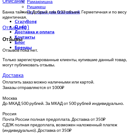
Описание
Рамакришна
Ришикеш
Банка тайника Добрый cola 0,33 объем. Герметичная и по весу
Подставка для благовоний
идентичная.
CrazyBong
О нас
Отзывы (0)
Доставка и оплата
Контакты
Отзывы
Блог
Бренды
Отзывов пока нет.
Только зарегистрированные клиенты, купившие данный товар,
могут публиковать отзывы.
Доставка
Оплатить заказ можно наличными или картой.
Заказы отправляются от 1000₽
Москва
До МКАД 500 рублей. За МКАД от 500 рублей индивидуально.
Россия
Почта России полная предоплата. Доставка от 350₽
СДЭК полная предоплата, возможен наложенный платеж
(индивидуально). Доставка от 350₽