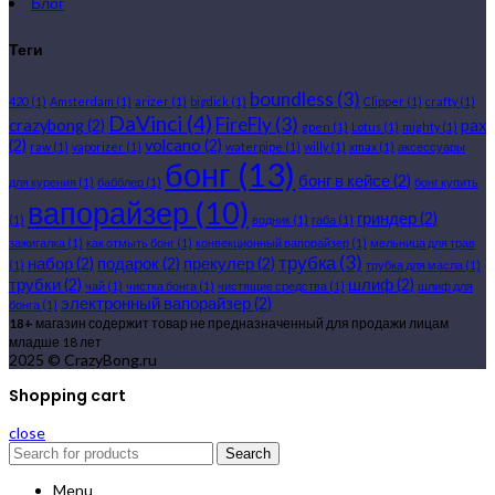
Блог
Теги
boundless
(3)
420
(1)
Amsterdam
(1)
arizer
(1)
bigdick
(1)
Clipper
(1)
crafty
(1)
DaVinci
(4)
FireFly
(3)
crazybong
(2)
pax
gpen
(1)
Lotus
(1)
mighty
(1)
(2)
volcano
(2)
raw
(1)
vaporizer
(1)
waterpipe
(1)
willy
(1)
xmax
(1)
аксессуары
бонг
(13)
бонг в кейсе
(2)
для курения
(1)
бабблер
(1)
бонг купить
вапорайзер
(10)
гриндер
(2)
(1)
водник
(1)
габа
(1)
зажигалка
(1)
как отмыть бонг
(1)
конвекционный вапорайзер
(1)
мельница для трав
трубка
(3)
набор
(2)
подарок
(2)
прекулер
(2)
(1)
трубка для масла
(1)
трубки
(2)
шлиф
(2)
чай
(1)
чистка бонга
(1)
чистящие средства
(1)
шлиф для
электронный вапорайзер
(2)
бонга
(1)
18+
магазин содержит товар не предназначенный для продажи лицам
младше 18 лет
2025 © CrazyBong.ru
Shopping cart
close
Search
Menu