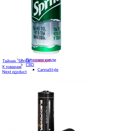
Гриндер пластиковый
Гриндер металлический
Весы на граммы
Весы карманные
Весы до 500 грамм
Аксессуары для курения
Нейтрализаторы запаха
Сетки
Зажигалки
Пепельницы
Подносы
Японские капли
Тайник "Sprite"
1200,00
₽
CBD
К товарам
CannaStyle
Next product
Хранение
Тайники
Зиплоки
Click Box
Вакуумные контейнеры
Бумажки и фильтры
Бумага для самокруток
Бланты
Конусы
Handmade
Мерч
Мерч Crazybong