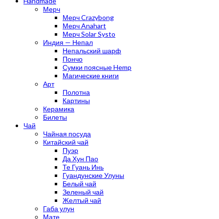
Handmade
Мерч
Мерч Crazybong
Мерч Anahart
Мерч Solar Systo
Индия — Непал
Непальский шарф
Пончо
Сумки поясные Hemp
Магические книги
Арт
Полотна
Картины
Керамика
Билеты
Чай
Чайная посуда
Китайский чай
Пуэр
Да Хун Пао
Те Гуань Инь
Гуандунские Улуны
Белый чай
Зеленый чай
Желтый чай
Габа улун
Мате