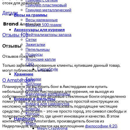
отсек для хранения.
Гриндер пластиковый
Гриндер металлический
Детали
Весы на граммы
Весы карманные
Brand
Amsterdam
Весы до 500 грамм
Аксессуары для курения
Отзывы (0)
Нейтрализаторы запаха
Сетки
Зажигалки
Отзывы
Пепельницы
Подносы
Отзывов пока нет.
Японские капли
CBD
Только зарегистрированные клиенты, купившие данный товар,
CannaStyle
могут публиковать отзывы.
Хранение
Тайники
О Amsterdam
Зиплоки
Планируете ли вы курить бонг в Амстердаме или купить
Click Box
небольшой кусочек Амстердама для курения, не выходя из
Вакуумные контейнеры
собственного дома, эти дешевые стеклянные бонги определенно
Бумажки и фильтры
помогут вам! А из-за их относительно простой конструкции их
Бумага для самокруток
несложно чистить, если использовать подходящее чистящее
Бланты
средство. Amsterdam – это не просто город, это символ свободы и
Конусы
толерантности, место, где ценят инновации и качество. В этом
Handmade
контексте бренд Amsterdam, производитель бонгов из
Мерч
Нидерландов, выделяется как воплощение
философии 4:20
.
Мерч Crazybong