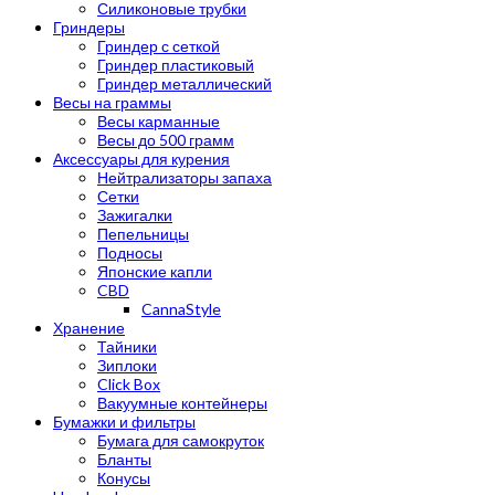
Силиконовые трубки
Гриндеры
Гриндер с сеткой
Гриндер пластиковый
Гриндер металлический
Весы на граммы
Весы карманные
Весы до 500 грамм
Аксессуары для курения
Нейтрализаторы запаха
Сетки
Зажигалки
Пепельницы
Подносы
Японские капли
CBD
CannaStyle
Хранение
Тайники
Зиплоки
Click Box
Вакуумные контейнеры
Бумажки и фильтры
Бумага для самокруток
Бланты
Конусы