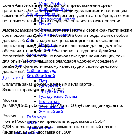
Мерч Anahart
Бонги Amsterdam не нуждаются в представлении среди
Мерч Solar Systo
ценителей. Они стали иконой среди курильщиков и настоящим
Индия — Непал
символом стиля и качества. В основе успеха этого бренда лежит
Непальский шарф
не только эстетика, но и безупречное качество изготовления.
Пончо
Сумки поясные Hemp
Амстердамские бонги наиболее известны своим фантастическим
Магические книги
соотношением цены и качества. Эти бонги представляют собой
Арт
девайсы по очень разумной цене, которые часто оснащены
Полотна
перколяторами, диффузорами и насечками для льда, чтобы
Картины
обеспечить наилучшие впечатления от курения. Девайсы
Керамика
Amsterdam очень хорошо подходят как для начинающих, так и
Билеты
для опытных курильщиков благодаря удобному среднему
Чай
размеру и фантастическому качеству для своего ценового
Чайная посуда
диапазона.
Китайский чай
Доставка
Пуэр
Оплатить заказ можно наличными или картой.
Да Хун Пао
Заказы отправляются от 1000₽
Те Гуань Инь
Гуандунские Улуны
Москва
Белый чай
До МКАД 500 рублей. За МКАД от 500 рублей индивидуально.
Зеленый чай
Желтый чай
Россия
Габа улун
Почта России полная предоплата. Доставка от 350₽
Мате
СДЭК полная предоплата, возможен наложенный платеж
Травяной чай
(индивидуально). Доставка от 350₽
Благовония