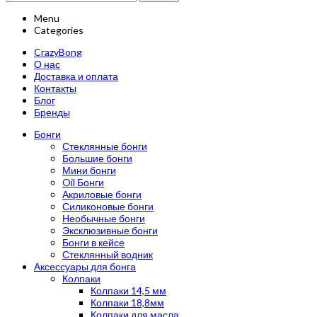
Menu
Categories
CrazyBong
О нас
Доставка и оплата
Контакты
Блог
Бренды
Бонги
Стеклянные бонги
Большие бонги
Мини бонги
Oil Бонги
Акриловые бонги
Силиконовые бонги
Необычные бонги
Эксклюзивные бонги
Бонги в кейсе
Стеклянный водник
Аксессуары для бонга
Колпаки
Колпаки 14,5 мм
Колпаки 18,8мм
Колпаки для масла