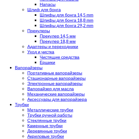
Напасы
Шлиф для бонга
Шлифы для бонга 14,5 mm
Шлифы для бонга 18,8 mm
Шлифы для бонга 29,2 mm
Прекулеры
Прекулер 14,5 мм
Прекулер 18,8 мм
Адаптеры и переходники
Уход и чистка
Чистящие средства
Ершики
Вапорайзеры
Портативные вапорайзеры
Стационарные вапорайзеры
Электронные вапорайзеры
Вапорайзер для масла
Механические вапорайзеры
Аксессуары для вапорайзера
Трубки
Металлические трубки
Трубки ручной работы
Стеклянные трубки
Каменные трубки
Деревянные трубки
Акриловые трубки