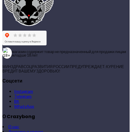
магазин содержит товар не предназначенный для продажи лицам
младше 18 лет
МИНЗДРАВСОЦРАЗВИТИЯ РОССИИ ПРЕДУПРЕЖДАЕТ: КУРЕНИЕ
ВРЕДИТ ВАШЕМУ ЗДОРОВЬЮ!
Соцсети
Instagram
Telegram
ВК
WhatsApp
О Crazybong
О нас
Доставка и оплата