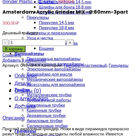
Grinder Plastic - Ø: 61mm
300,00
₽
Шлифы для бонга 14,5 mm
Шлифы для бонга 18,8 mm
Amsterdam: Acrylic Grinder MIX -Ø:60mm-3part
Шлифы для бонга 29,2 mm
Прекулеры
Прекулер 14,5 мм
300,00
₽
Прекулер 18,8 мм
Дешевый гриндер
Адаптеры и переходники
Уход и чистка
Количество
Чистящие средства
Ершики
В корзину
Вапорайзеры
Сравнить
Портативные вапорайзеры
Добавить в избранное
Стационарные вапорайзеры
Артикул:
04876MIX
Категории:
Гриндер пластиковый
,
Гриндеры
Электронные вапорайзеры
Вапорайзер для масла
Описание
Механические вапорайзеры
Детали
Аксессуары для вапорайзера
Трубки
Отзывы (0)
Металлические трубки
О Amsterdam
Трубки ручной работы
Стеклянные трубки
Доставка
Каменные трубки
Деревянные трубки
Описание
Акриловые трубки
Силиконовые трубки
Простой акриловый гриндер. Ножи в виде пирамидок прекрасно
Гриндеры
режут травы и твердые экстракты любой влажности. Имеется
Гриндер с сеткой