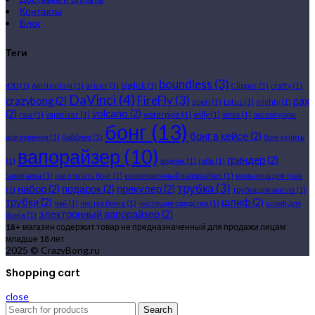
Контакты
Блог
Теги
boundless
(3)
420
(1)
Amsterdam
(1)
arizer
(1)
bigdick
(1)
Clipper
(1)
crafty
(1)
DaVinci
(4)
FireFly
(3)
crazybong
(2)
pax
gpen
(1)
Lotus
(1)
mighty
(1)
(2)
volcano
(2)
raw
(1)
vaporizer
(1)
waterpipe
(1)
willy
(1)
xmax
(1)
аксессуары
бонг
(13)
бонг в кейсе
(2)
для курения
(1)
бабблер
(1)
бонг купить
вапорайзер
(10)
гриндер
(2)
(1)
водник
(1)
габа
(1)
зажигалка
(1)
как отмыть бонг
(1)
конвекционный вапорайзер
(1)
мельница для трав
трубка
(3)
набор
(2)
подарок
(2)
прекулер
(2)
(1)
трубка для масла
(1)
трубки
(2)
шлиф
(2)
чай
(1)
чистка бонга
(1)
чистящие средства
(1)
шлиф для
электронный вапорайзер
(2)
бонга
(1)
18+
магазин содержит товар не предназначенный для продажи лицам
младше 18 лет
2025 © CrazyBong.ru
Shopping cart
close
Search