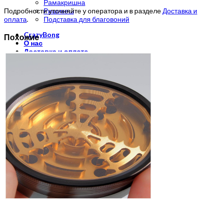
Рамакришна
Подробности уточняйте у оператора и в разделе
Доставка и
Ришикеш
оплата
.
Подставка для благовоний
CrazyBong
Похожие
О нас
Доставка и оплата
Контакты
Блог
Бренды