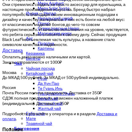
Мерч Anahart
Они стремились создать не просто аксессуар для курильщика, а
Мерч Solar Systo
настоящие произведения искусства. Бренд быстро набрал
Индия — Непал
популярность благодаря своим инновационным подходам к
Непальский шарф
дизайну и качеству материалов. У них есть бонги на любой вкус:
Пончо
от классических моделей бонгов до чего-то совсем
Сумки поясные Hemp
футуристического. И качество исполнения на уровне, чувствуется,
Магические книги
что ребята серьезно относятся к своему делу. Сейчас продукция
Арт
Black Leaf неотъемлемая часть культуры, а название стало
Полотна
символом качества и надёжности.
Картины
Доставка
Керамика
Оплатить заказ можно наличными или картой.
Билеты
Заказы отправляются от 1000₽
Чай
Чайная посуда
Москва
Китайский чай
До МКАД 500 рублей. За МКАД от 500 рублей индивидуально.
Пуэр
Да Хун Пао
Россия
Те Гуань Инь
Почта России полная предоплата. Доставка от 350₽
Гуандунские Улуны
СДЭК полная предоплата, возможен наложенный платеж
Белый чай
(индивидуально). Доставка от 350₽
Зеленый чай
Желтый чай
Габа улун
Подробности уточняйте у оператора и в разделе
Доставка и
Мате
оплата
.
Травяной чай
Благовония
Похожие