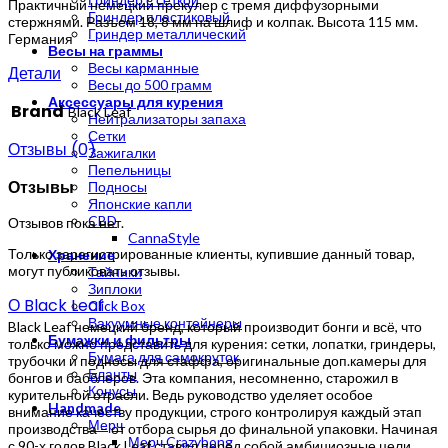
Практичный немецкий прекулер с тремя диффузорными
Гриндер пластиковый
стержнями. Разъем 18, 8 мм на шлиф и колпак. Высота 115 мм.
Гриндер металлический
Германия
Весы на граммы
Весы карманные
Детали
Весы до 500 грамм
Аксессуары для курения
Brand
Black Leaf
Нейтрализаторы запаха
Сетки
Отзывы (0)
Зажигалки
Пепельницы
Отзывы
Подносы
Японские капли
CBD
Отзывов пока нет.
CannaStyle
Только зарегистрированные клиенты, купившие данный товар,
Хранение
могут публиковать отзывы.
Тайники
Зиплоки
О Black Leaf
Click Box
Вакуумные контейнеры
Black Leaf немецкий бренд, который производит бонги и всё, что
Бумажки и фильтры
только можно представить для курения: сетки, лопатки, гриндеры,
Бумага для самокруток
трубочки и подносы для стаффа, оригинальные доп.камеры для
Бланты
бонгов и бабблеров. Эта компания, несомненно, старожил в
Конусы
курительной отрасли. Ведь руководство уделяет особое
Handmade
внимание качеству продукции, строго контролируя каждый этап
Мерч
производства – от отбора сырья до финальной упаковки. Начиная
Мерч Crazybong
с 90-х годов Black Leaf ставил перед собой амбициозные цели.