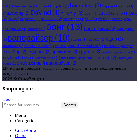
boundless
(3)
420
(1)
Amsterdam
(1)
arizer
(1)
bigdick
(1)
Clipper
(1)
crafty
(1)
DaVinci
(4)
FireFly
(3)
crazybong
(2)
pax
gpen
(1)
Lotus
(1)
mighty
(1)
(2)
volcano
(2)
raw
(1)
vaporizer
(1)
waterpipe
(1)
willy
(1)
xmax
(1)
аксессуары
бонг
(13)
бонг в кейсе
(2)
для курения
(1)
бабблер
(1)
бонг купить
вапорайзер
(10)
гриндер
(2)
(1)
водник
(1)
габа
(1)
зажигалка
(1)
как отмыть бонг
(1)
конвекционный вапорайзер
(1)
мельница для трав
трубка
(3)
набор
(2)
подарок
(2)
прекулер
(2)
(1)
трубка для масла
(1)
трубки
(2)
шлиф
(2)
чай
(1)
чистка бонга
(1)
чистящие средства
(1)
шлиф для
электронный вапорайзер
(2)
бонга
(1)
18+
магазин содержит товар не предназначенный для продажи лицам
младше 18 лет
2025 © CrazyBong.ru
Shopping cart
close
Search
Menu
Categories
CrazyBong
О нас