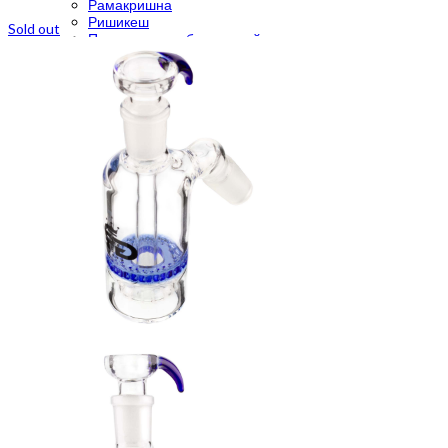
Рамакришна
Ришикеш
Sold out
Подставка для благовоний
CrazyBong
О нас
Доставка и оплата
Контакты
Блог
Бренды