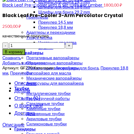
Шлифы для бонга 14,5 mm
Black Leaf Pre-Cooler with 6 Slit-Diffuser umber
1800,00
₽
Шлифы для бонга 18,8 mm
Шлифы для бонга 29,2 mm
Black Leaf Pre-Cooler 3-Arm Percolator Crystal
Прекулеры
Прекулер 14,5 мм
2500,00
₽
Прекулер 18,8 мм
Адаптеры и переходники
качественный прекулер
Уход и чистка
Чистящие средства
Количество
Ершики
В корзину
Вапорайзеры
Сравнить
Портативные вапорайзеры
Добавить в избранное
Стационарные вапорайзеры
Артикул:
GF270
Категории:
Аксессуары для бонга
,
Прекулер 18,8
Электронные вапорайзеры
мм
,
Прекулеры
Вапорайзер для масла
Механические вапорайзеры
Описание
Аксессуары для вапорайзера
Трубки
Детали
Металлические трубки
Отзывы (0)
Трубки ручной работы
Стеклянные трубки
О Black Leaf
Каменные трубки
Доставка
Деревянные трубки
Акриловые трубки
Силиконовые трубки
Описание
Гриндеры
Гриндер с сеткой