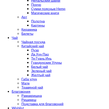
Непальский шарф
Пончо
Сумки поясные Hemp
Магические книги
Арт
Полотна
Картины
Керамика
Билеты
Чай
Чайная посуда
Китайский чай
Пуэр
Да Хун Пао
Те Гуань Инь
Гуандунские Улуны
Белый чай
Зеленый чай
Желтый чай
Габа улун
Мате
Травяной чай
Благовония
Рамакришна
Ришикеш
Подставка для благовоний
Wishlist