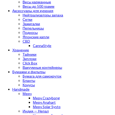
Весы карманные
Весы до 500 грамм
Аксессуары для курения
Нейтрализаторы запаха
Сетки
Зажигалки
Пепельницы
Подносы
Японские капли
CBD
CannaStyle
Хранение
Тайники
Зиплоки
Click Box
Вакуумные контейнеры
Бумажки и фильтры
Бумага для самокруток
Бланты
Конусы
Handmade
Мерч
Мерч Crazybong
Мерч Anahart
Мерч Solar Systo
Индия — Непал