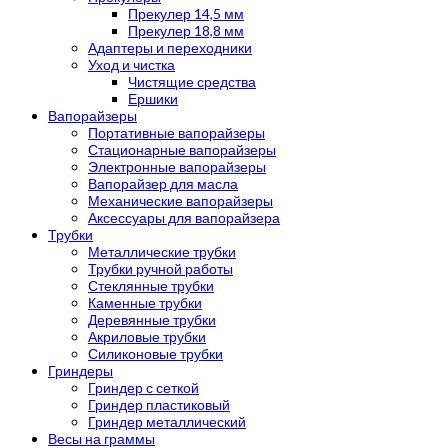
Прекулер 14,5 мм
Прекулер 18,8 мм
Адаптеры и переходники
Уход и чистка
Чистящие средства
Ершики
Вапорайзеры
Портативные вапорайзеры
Стационарные вапорайзеры
Электронные вапорайзеры
Вапорайзер для масла
Механические вапорайзеры
Аксессуары для вапорайзера
Трубки
Металлические трубки
Трубки ручной работы
Стеклянные трубки
Каменные трубки
Деревянные трубки
Акриловые трубки
Силиконовые трубки
Гриндеры
Гриндер с сеткой
Гриндер пластиковый
Гриндер металлический
Весы на граммы