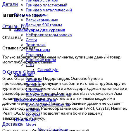
Детали
Гриндер пластиковый
Гриндер металлический
Brand
Весы на граммы
Grace Glass
Весы карманные
Весы до 500 грамм
Отзывы (0)
Аксессуары для курения
Нейтрализаторы запаха
Отзывы
Сетки
Зажигалки
Отзывов пока нет.
Пепельницы
Подносы
Только зарегистрированные клиенты, купившие данный товар,
Японские капли
могут публиковать отзывы.
CBD
CannaStyle
О Grace Glass
Хранение
Grace Glass бренд из Нидерландов. Основной упор в
Тайники
производстве такой продукции как бонги из стекла, трубки, другие
Зиплоки
курительные принадлежности и аксессуары сделан на качестве и
Click Box
разнообразии оформления. Бонги grace glass отличаются 7мм
Вакуумные контейнеры
толщиной боросиликатного стекла и отличными моделями
Бумажки и фильтры
дополнительных камер. Яркий и необычный дизайн не оставят
Бумага для самокруток
вас равнодушными. Разнообразные серии ( ART, Crystal, Hammer,
Бланты
Pearl, OG, Octopoda) позволят найти бонг по вашему
Конусы
взыскательному вкусу.
Handmade
Доставка
Мерч
Мерч Crazybong
Оплатить заказ можно наличными или картой.