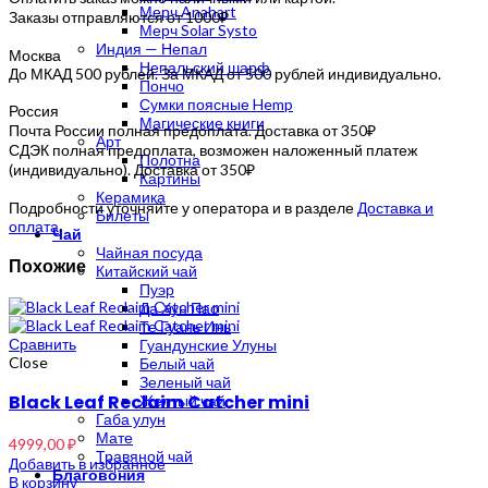
Мерч Anahart
Заказы отправляются от 1000₽
Мерч Solar Systo
Индия — Непал
Москва
Непальский шарф
До МКАД 500 рублей. За МКАД от 500 рублей индивидуально.
Пончо
Сумки поясные Hemp
Россия
Магические книги
Почта России полная предоплата. Доставка от 350₽
Арт
СДЭК полная предоплата, возможен наложенный платеж
Полотна
(индивидуально). Доставка от 350₽
Картины
Керамика
Подробности уточняйте у оператора и в разделе
Доставка и
Билеты
оплата
.
Чай
Чайная посуда
Похожие
Китайский чай
Пуэр
Да Хун Пао
Те Гуань Инь
Сравнить
Гуандунские Улуны
Close
Белый чай
Зеленый чай
Black Leaf Reclaim Catcher mini
Желтый чай
Габа улун
Мате
4999,00
₽
Травяной чай
Добавить в избранное
Благовония
В корзину