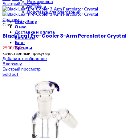
Рамакришна
Быстрый просмотр
Ришикеш
Подставка для благовоний
Сравнить
CrazyBong
Close
О нас
Доставка и оплата
Black Leaf Pre-Cooler 3-Arm Percolator Crystal
Контакты
Блог
2500,00
₽
Бренды
качественный прекулер
Добавить в избранное
В корзину
Быстрый просмотр
Sold out