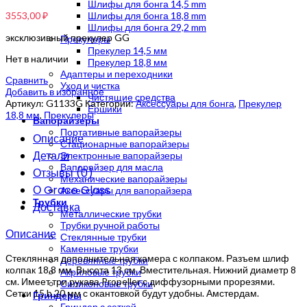
Шлифы для бонга 14,5 mm
3553,00
₽
Шлифы для бонга 18,8 mm
Шлифы для бонга 29,2 mm
эксклюзивный прекулер GG
Прекулеры
Прекулер 14,5 мм
Нет в наличии
Прекулер 18,8 мм
Адаптеры и переходники
Сравнить
Уход и чистка
Добавить в избранное
Чистящие средства
Артикул:
G1133G
Категории:
Аксессуары для бонга
,
Прекулер
Ершики
18,8 мм
,
Прекулеры
Вапорайзеры
Портативные вапорайзеры
Описание
Стационарные вапорайзеры
Детали
Электронные вапорайзеры
Вапорайзер для масла
Отзывы (0)
Механические вапорайзеры
О Grace Glass
Аксессуары для вапорайзера
Трубки
Доставка
Металлические трубки
Трубки ручной работы
Описание
Стеклянные трубки
Каменные трубки
Стеклянная дополнительная камера с колпаком. Разъем шлиф
Деревянные трубки
колпак 18,8 мм. Высота 13 см. Вместительная. Нижний диаметр 8
Акриловые трубки
см. Имеет три рукава Propeller с диффузорными прорезями.
Силиконовые трубки
Сетки 15 b 20 мм с окантовкой будут удобны. Амстердам.
Гриндеры
Гриндер с сеткой