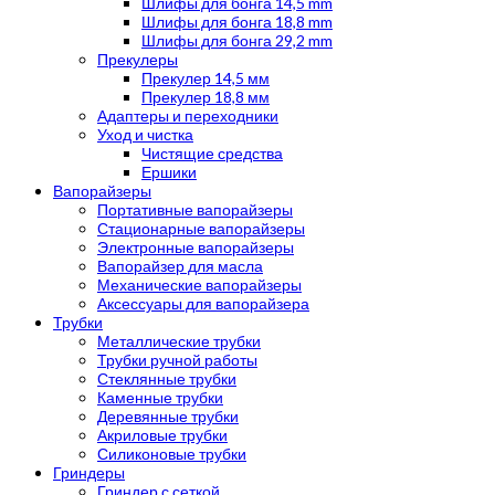
Шлифы для бонга 14,5 mm
Шлифы для бонга 18,8 mm
Шлифы для бонга 29,2 mm
Прекулеры
Прекулер 14,5 мм
Прекулер 18,8 мм
Адаптеры и переходники
Уход и чистка
Чистящие средства
Ершики
Вапорайзеры
Портативные вапорайзеры
Стационарные вапорайзеры
Электронные вапорайзеры
Вапорайзер для масла
Механические вапорайзеры
Аксессуары для вапорайзера
Трубки
Металлические трубки
Трубки ручной работы
Стеклянные трубки
Каменные трубки
Деревянные трубки
Акриловые трубки
Силиконовые трубки
Гриндеры
Гриндер с сеткой