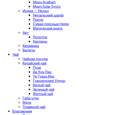
Мерч Anahart
Мерч Solar Systo
Индия — Непал
Непальский шарф
Пончо
Сумки поясные Hemp
Магические книги
Арт
Полотна
Картины
Керамика
Билеты
Чай
Чайная посуда
Китайский чай
Пуэр
Да Хун Пао
Те Гуань Инь
Гуандунские Улуны
Белый чай
Зеленый чай
Желтый чай
Габа улун
Мате
Травяной чай
Благовония