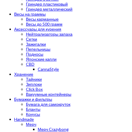
Гриндер пластиковый
Гриндер металлический
Весы на граммы
Весы карманные
Весы до 500 грамм
Аксессуары для курения
Нейтрализаторы запаха
Сетки
Зажигалки
Пепельницы
Подносы
Японские капли
CBD
CannaStyle
Хранение
Тайники
Зиплоки
Click Box
Вакуумные контейнеры
Бумажки и фильтры
Бумага для самокруток
Бланты
Конусы
Handmade
Мерч
Мерч Crazybong