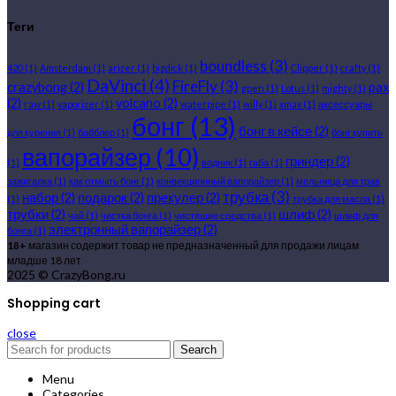
Теги
boundless
(3)
420
(1)
Amsterdam
(1)
arizer
(1)
bigdick
(1)
Clipper
(1)
crafty
(1)
DaVinci
(4)
FireFly
(3)
crazybong
(2)
pax
gpen
(1)
Lotus
(1)
mighty
(1)
(2)
volcano
(2)
raw
(1)
vaporizer
(1)
waterpipe
(1)
willy
(1)
xmax
(1)
аксессуары
бонг
(13)
бонг в кейсе
(2)
для курения
(1)
бабблер
(1)
бонг купить
вапорайзер
(10)
гриндер
(2)
(1)
водник
(1)
габа
(1)
зажигалка
(1)
как отмыть бонг
(1)
конвекционный вапорайзер
(1)
мельница для трав
трубка
(3)
набор
(2)
подарок
(2)
прекулер
(2)
(1)
трубка для масла
(1)
трубки
(2)
шлиф
(2)
чай
(1)
чистка бонга
(1)
чистящие средства
(1)
шлиф для
электронный вапорайзер
(2)
бонга
(1)
18+
магазин содержит товар не предназначенный для продажи лицам
младше 18 лет
2025 © CrazyBong.ru
Shopping cart
close
Search
Menu
Categories