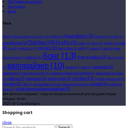
Доставка и оплата
Контакты
Блог
Теги
boundless
(3)
420
(1)
Amsterdam
(1)
arizer
(1)
bigdick
(1)
Clipper
(1)
crafty
(1)
DaVinci
(4)
FireFly
(3)
crazybong
(2)
pax
gpen
(1)
Lotus
(1)
mighty
(1)
(2)
volcano
(2)
raw
(1)
vaporizer
(1)
waterpipe
(1)
willy
(1)
xmax
(1)
аксессуары
бонг
(13)
бонг в кейсе
(2)
для курения
(1)
бабблер
(1)
бонг купить
вапорайзер
(10)
гриндер
(2)
(1)
водник
(1)
габа
(1)
зажигалка
(1)
как отмыть бонг
(1)
конвекционный вапорайзер
(1)
мельница для трав
трубка
(3)
набор
(2)
подарок
(2)
прекулер
(2)
(1)
трубка для масла
(1)
трубки
(2)
шлиф
(2)
чай
(1)
чистка бонга
(1)
чистящие средства
(1)
шлиф для
электронный вапорайзер
(2)
бонга
(1)
18+
магазин содержит товар не предназначенный для продажи лицам
младше 18 лет
2025 © CrazyBong.ru
Shopping cart
close
Search