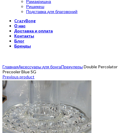
Рамакришна
Ришикеш
Подставка для благовоний
CrazyBong
О нас
Доставка и оплата
Контакты
Блог
Бренды
Click to enlarge
Главная
Аксессуары для бонга
Прекулеры
Double Percolator
Precooler Blue SG
Previous product