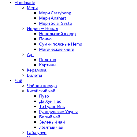
Handmade
Мерч
Мерч Crazybong
Мерч Anahart
Мерч Solar Systo
Индия — Непал
Непальский шарф
Пончо
Сумки поясные Hemp
Магические книги
Арт
Полотна
Картины
Керамика
Билеты
Чай
Чайная посуда
Китайский чай
Пуэр
Да Хун Пао
Те Гуань Инь
Гуандунские Улуны
Белый чай
Зеленый чай
Желтый чай
Габа улун