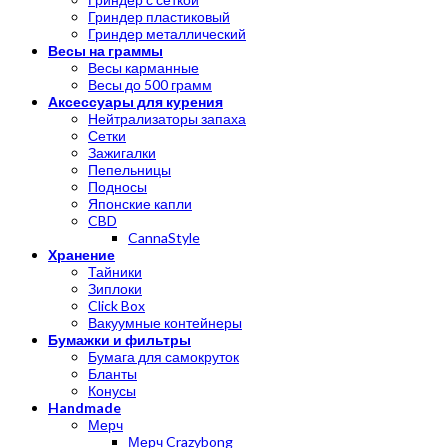
Гриндер пластиковый
Гриндер металлический
Весы на граммы
Весы карманные
Весы до 500 грамм
Аксессуары для курения
Нейтрализаторы запаха
Сетки
Зажигалки
Пепельницы
Подносы
Японские капли
CBD
CannaStyle
Хранение
Тайники
Зиплоки
Click Box
Вакуумные контейнеры
Бумажки и фильтры
Бумага для самокруток
Бланты
Конусы
Handmade
Мерч
Мерч Crazybong