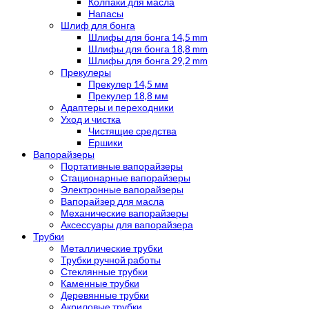
Колпаки для масла
Напасы
Шлиф для бонга
Шлифы для бонга 14,5 mm
Шлифы для бонга 18,8 mm
Шлифы для бонга 29,2 mm
Прекулеры
Прекулер 14,5 мм
Прекулер 18,8 мм
Адаптеры и переходники
Уход и чистка
Чистящие средства
Ершики
Вапорайзеры
Портативные вапорайзеры
Стационарные вапорайзеры
Электронные вапорайзеры
Вапорайзер для масла
Механические вапорайзеры
Аксессуары для вапорайзера
Трубки
Металлические трубки
Трубки ручной работы
Стеклянные трубки
Каменные трубки
Деревянные трубки
Акриловые трубки