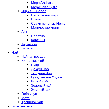
Мерч Anahart
Мерч Solar Systo
Индия — Непал
Непальский шарф
Пончо
Сумки поясные Hemp
Магические книги
Арт
Полотна
Картины
Керамика
Билеты
Чай
Чайная посуда
Китайский чай
Пуэр
Да Хун Пао
Те Гуань Инь
Гуандунские Улуны
Белый чай
Зеленый чай
Желтый чай
Габа улун
Мате
Травяной чай
Благовония