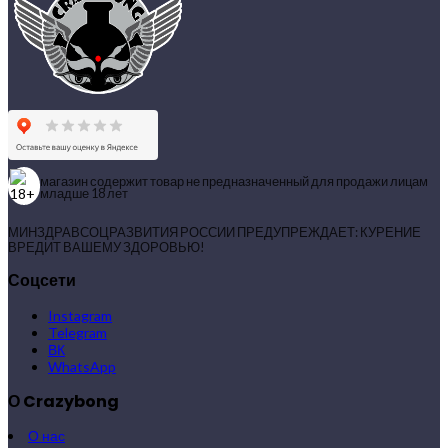
магазин содержит товар не предназначенный для продажи лицам
младше 18 лет
МИНЗДРАВСОЦРАЗВИТИЯ РОССИИ ПРЕДУПРЕЖДАЕТ: КУРЕНИЕ
ВРЕДИТ ВАШЕМУ ЗДОРОВЬЮ!
Соцсети
Instagram
Telegram
ВК
WhatsApp
О Crazybong
О нас