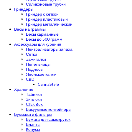
Силиконовые трубки
Гриндеры
Гриндер с сеткой
Гриндер пластиковый
Гриндер металлический
Весы на граммы
Весы карманные
Весы до 500 грамм
Аксессуары для курения
Нейтрализаторы запаха
Сетки
Зажигалки
Пепельницы
Подносы
Японские капли
CBD
CannaStyle
Хранение
Тайники
Зиплоки
Click Box
Вакуумные контейнеры
Бумажки и фильтры
Бумага для самокруток
Бланты
Конусы