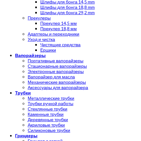
Шлифы для бонга 14,5 mm
Шлифы для бонга 18,8 mm
Шлифы для бонга 29,2 mm
Прекулеры
Прекулер 14,5 мм
Прекулер 18,8 мм
Адаптеры и переходники
Уход и чистка
Чистящие средства
Ершики
Вапорайзеры
Портативные вапорайзеры
Стационарные вапорайзеры
Электронные вапорайзеры
Вапорайзер для масла
Механические вапорайзеры
Аксессуары для вапорайзера
Трубки
Металлические трубки
Трубки ручной работы
Стеклянные трубки
Каменные трубки
Деревянные трубки
Акриловые трубки
Силиконовые трубки
Гриндеры
Гриндер с сеткой