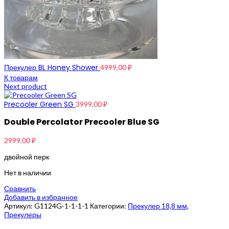
Прекулер BL Honey Shower
4999,00
₽
К товарам
Next product
Precooler Green SG
3999,00
₽
Double Percolator Precooler Blue SG
2999,00
₽
двойной перк
Нет в наличии
Сравнить
Добавить в избранное
Артикул:
G1124G-1-1-1-1
Категории:
Прекулер 18,8 мм
,
Прекулеры