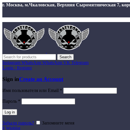
г. Москва, м.Чкаловская, Верхняя Сыромятническая 7, корп 1
Search
Instagram
WhatsApp
WhatsApp
VK
Telegram
Login / Register
Sign in
Create an Account
Имя пользователя или Email
*
Пароль
*
Log in
Забыли пароль?
Запомните меня
0
Wishlist