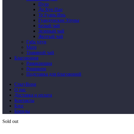
Пуэр
Да Хун Пао
Те Гуань Инь
Гуандунские Улуны
Белый чай
Зеленый чай
Желтый чай
Габа улун
Мате
Травяной чай
Благовония
Рамакришна
Ришикеш
Подставка для благовоний
CrazyBong
О нас
Доставка и оплата
Контакты
Блог
Бренды
Sold out