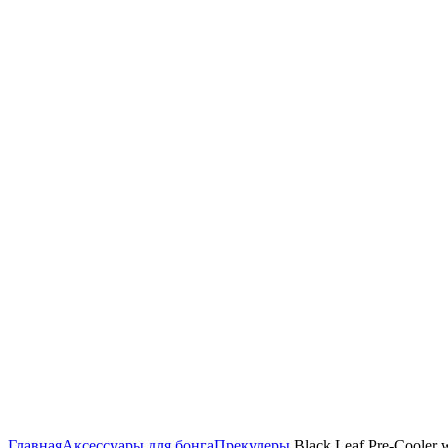
Click to enlarge
Главная
Аксессуары для бонга
Прекулеры
Black Leaf Pre-Cooler wi