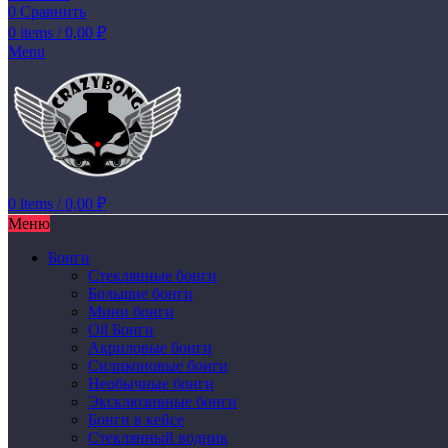
0
Сравнить
0
items
/
0,00
₽
Menu
0
items
/
0,00
₽
Меню
Бонги
Стеклянные бонги
Большие бонги
Мини бонги
Oil Бонги
Акриловые бонги
Силиконовые бонги
Необычные бонги
Эксклюзивные бонги
Бонги в кейсе
Стеклянный водник