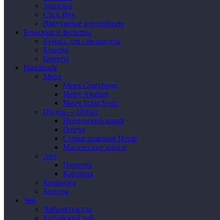
Зиплоки
Click Box
Вакуумные контейнеры
Бумажки и фильтры
Бумага для самокруток
Бланты
Конусы
Handmade
Мерч
Мерч Crazybong
Мерч Anahart
Мерч Solar Systo
Индия — Непал
Непальский шарф
Пончо
Сумки поясные Hemp
Магические книги
Арт
Полотна
Картины
Керамика
Билеты
Чай
Чайная посуда
Китайский чай