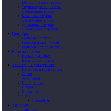
Металлические трубки
Трубки ручной работы
Стеклянные трубки
Каменные трубки
Деревянные трубки
Акриловые трубки
Силиконовые трубки
Гриндеры
Гриндер с сеткой
Гриндер пластиковый
Гриндер металлический
Весы на граммы
Весы карманные
Весы до 500 грамм
Аксессуары для курения
Нейтрализаторы запаха
Сетки
Зажигалки
Пепельницы
Подносы
Японские капли
CBD
CannaStyle
Хранение
Тайники