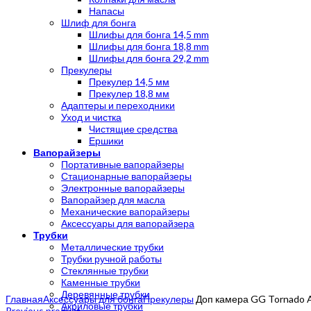
Напасы
Шлиф для бонга
Шлифы для бонга 14,5 mm
Шлифы для бонга 18,8 mm
Шлифы для бонга 29,2 mm
Прекулеры
Прекулер 14,5 мм
Прекулер 18,8 мм
Адаптеры и переходники
Уход и чистка
Чистящие средства
Ершики
Вапорайзеры
Портативные вапорайзеры
Стационарные вапорайзеры
Электронные вапорайзеры
Вапорайзер для масла
Механические вапорайзеры
Аксессуары для вапорайзера
Трубки
Металлические трубки
Трубки ручной работы
Стеклянные трубки
Каменные трубки
Click to enlarge
Деревянные трубки
Главная
Аксессуары для бонга
Прекулеры
Доп камера GG Tornado A
Акриловые трубки
Previous product