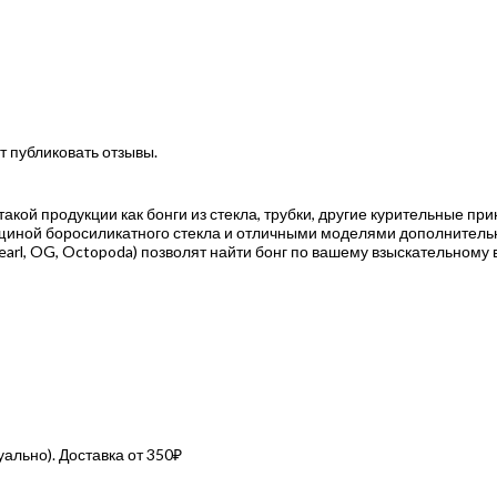
т публиковать отзывы.
акой продукции как бонги из стекла, трубки, другие курительные пр
щиной боросиликатного стекла и отличными моделями дополнительн
arl, OG, Octopoda) позволят найти бонг по вашему взыскательному в
льно). Доставка от 350₽
.