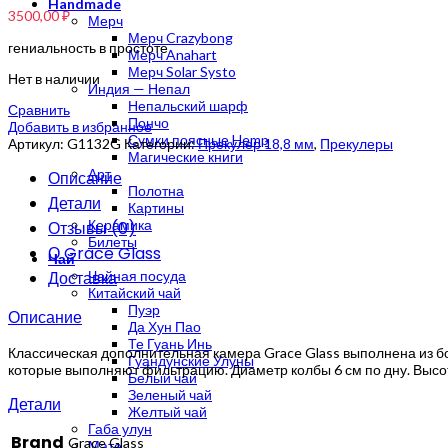
Handmade
3500,00
₽
Мерч
Мерч Crazybong
гениальность в простоте
Мерч Anahart
Мерч Solar Systo
Нет в наличии
Индия — Непал
Непальский шарф
Сравнить
Пончо
Добавить в избранное
Сумки поясные Hemp
Артикул:
G1132G
Категории:
Прекулер 18,8 мм
,
Прекулеры
Магические книги
Арт
Описание
Полотна
Детали
Картины
Керамика
Отзывы (0)
Билеты
О Grace Glass
Чай
Доставка
Чайная посуда
Китайский чай
Пуэр
Описание
Да Хун Пао
Те Гуань Инь
Классическая дополнительная камера Grace Glass выполнена из бо
Гуандунские Улуны
которые выполняют фильтрацию. Диаметр колбы 6 см по дну. Высота
Белый чай
Зеленый чай
Детали
Желтый чай
Габа улун
Brand
Grace Glass
Мате