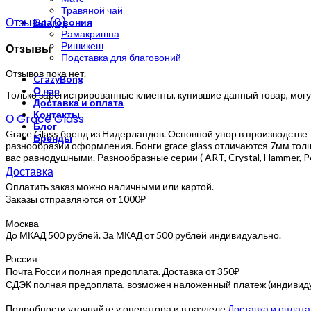
Травяной чай
Отзывы (0)
Благовония
Рамакришна
Ришикеш
Отзывы
Подставка для благовоний
Отзывов пока нет.
CrazyBong
О нас
Только зарегистрированные клиенты, купившие данный товар, могу
Доставка и оплата
Контакты
О Grace Glass
Блог
Grace Glass бренд из Нидерландов. Основной упор в производстве т
Бренды
разнообразии оформления. Бонги grace glass отличаются 7мм тол
вас равнодушными. Разнообразные серии ( ART, Crystal, Hammer, Pe
Доставка
Оплатить заказ можно наличными или картой.
Заказы отправляются от 1000₽
Москва
До МКАД 500 рублей. За МКАД от 500 рублей индивидуально.
Россия
Почта России полная предоплата. Доставка от 350₽
СДЭК полная предоплата, возможен наложенный платеж (индивидуа
Подробности уточняйте у оператора и в разделе
Доставка и оплата