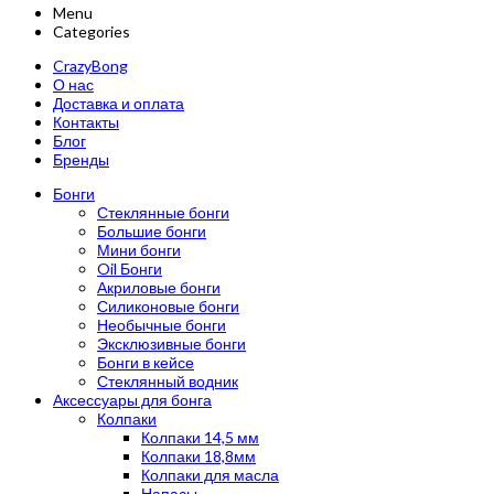
Menu
Categories
CrazyBong
О нас
Доставка и оплата
Контакты
Блог
Бренды
Бонги
Стеклянные бонги
Большие бонги
Мини бонги
Oil Бонги
Акриловые бонги
Силиконовые бонги
Необычные бонги
Эксклюзивные бонги
Бонги в кейсе
Стеклянный водник
Аксессуары для бонга
Колпаки
Колпаки 14,5 мм
Колпаки 18,8мм
Колпаки для масла
Напасы