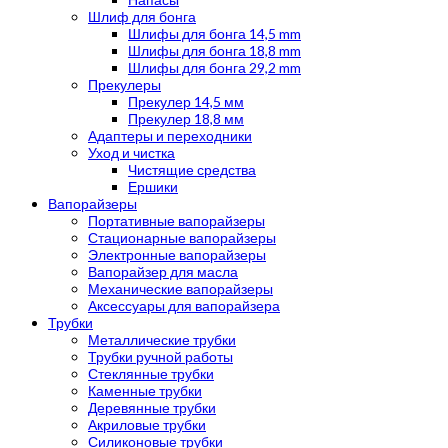
Шлиф для бонга
Шлифы для бонга 14,5 mm
Шлифы для бонга 18,8 mm
Шлифы для бонга 29,2 mm
Прекулеры
Прекулер 14,5 мм
Прекулер 18,8 мм
Адаптеры и переходники
Уход и чистка
Чистящие средства
Ершики
Вапорайзеры
Портативные вапорайзеры
Стационарные вапорайзеры
Электронные вапорайзеры
Вапорайзер для масла
Механические вапорайзеры
Аксессуары для вапорайзера
Трубки
Металлические трубки
Трубки ручной работы
Стеклянные трубки
Каменные трубки
Деревянные трубки
Акриловые трубки
Силиконовые трубки