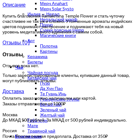
Мерч Anahart
Описание
Мерч Solar Systo
Индия — Непал
Купить благовония Ramakrisna Temple Flower и стать чуточку
Непальский шарф
счастливее не так уж и сложно. Утонченные ароматы индийских
Пончо
цветов поднимают настроение и поднимают тебя на новый
Сумки поясные Hemp
уровень медитативного единения с самим собой.
Магические книги
Арт
Отзывы (0)
Полотна
Картины
Отзывы
Керамика
Билеты
Отзывов пока нет.
Чай
Чайная посуда
Только зарегистрированные клиенты, купившие данный товар,
Китайский чай
могут публиковать отзывы.
Пуэр
Да Хун Пао
Доставка
Те Гуань Инь
Оплатить заказ можно наличными или картой.
Гуандунские Улуны
Заказы отправляются от 1000₽
Белый чай
Зеленый чай
Москва
Желтый чай
До МКАД 500 рублей. За МКАД от 500 рублей индивидуально.
Габа улун
Мате
Россия
Травяной чай
Почта России полная предоплата. Доставка от 350₽
Благовония