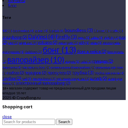
Контакты
Блог
Теги
boundless
(3)
420
(1)
Amsterdam
(1)
arizer
(1)
bigdick
(1)
Clipper
(1)
crafty
(1)
DaVinci
(4)
FireFly
(3)
crazybong
(2)
pax
gpen
(1)
Lotus
(1)
mighty
(1)
(2)
volcano
(2)
raw
(1)
vaporizer
(1)
waterpipe
(1)
willy
(1)
xmax
(1)
аксессуары
бонг
(13)
бонг в кейсе
(2)
для курения
(1)
бабблер
(1)
бонг купить
вапорайзер
(10)
гриндер
(2)
(1)
водник
(1)
габа
(1)
зажигалка
(1)
как отмыть бонг
(1)
конвекционный вапорайзер
(1)
мельница для трав
трубка
(3)
набор
(2)
подарок
(2)
прекулер
(2)
(1)
трубка для масла
(1)
трубки
(2)
шлиф
(2)
чай
(1)
чистка бонга
(1)
чистящие средства
(1)
шлиф для
электронный вапорайзер
(2)
бонга
(1)
18+
магазин содержит товар не предназначенный для продажи лицам
младше 18 лет
2025 © CrazyBong.ru
Shopping cart
close
Search