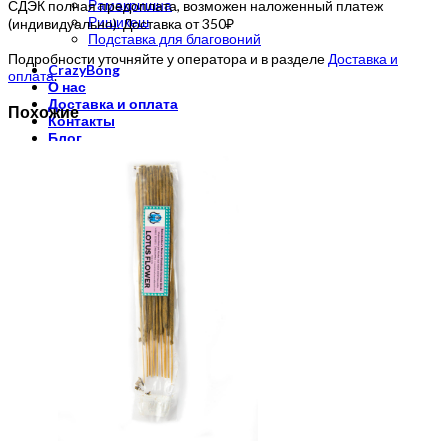
Рамакришна
СДЭК полная предоплата, возможен наложенный платеж
Ришикеш
(индивидуально). Доставка от 350₽
Подставка для благовоний
Подробности уточняйте у оператора и в разделе
Доставка и
CrazyBong
оплата
.
О нас
Доставка и оплата
Похожие
Контакты
Блог
Бренды