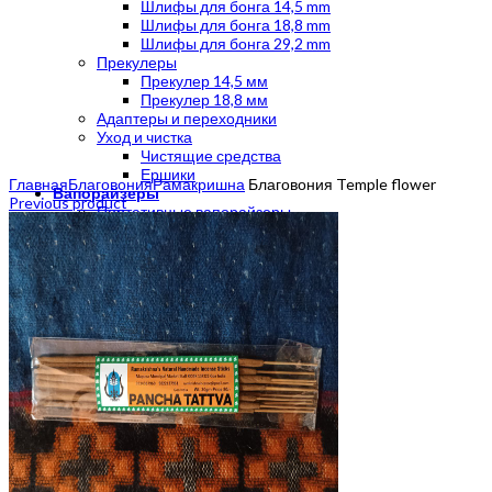
Шлифы для бонга 14,5 mm
Шлифы для бонга 18,8 mm
Шлифы для бонга 29,2 mm
Прекулеры
Прекулер 14,5 мм
Прекулер 18,8 мм
Адаптеры и переходники
Уход и чистка
Чистящие средства
Click to enlarge
Ершики
Главная
Благовония
Рамакришна
Благовония Temple flower
Вапорайзеры
Previous product
Портативные вапорайзеры
Стационарные вапорайзеры
Электронные вапорайзеры
Вапорайзер для масла
Механические вапорайзеры
Аксессуары для вапорайзера
Трубки
Металлические трубки
Трубки ручной работы
Стеклянные трубки
Каменные трубки
Деревянные трубки
Акриловые трубки
Силиконовые трубки
Гриндеры
Гриндер с сеткой