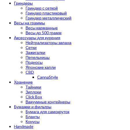
Гриндеры
Гриндер с сеткой
Гриндер пластиковый
Гриндер металлический
Весы на граммы
Весы карманные
Весы до 500 грамм
Аксессуары для курения
Нейтрализаторы запаха
Сетки
Зажигалки
Пепельницы
Подносы
Японские капли
CBD
CannaStyle
Хранение
Тайники
Зиплоки
Click Box
Вакуумные контейнеры
Бумажки и фильтры
Бумага для самокруток
Бланты
Конусы
Handmade