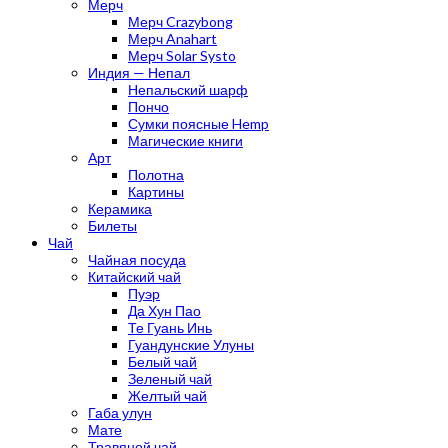
Мерч
Мерч Crazybong
Мерч Anahart
Мерч Solar Systo
Индия — Непал
Непальский шарф
Пончо
Сумки поясные Hemp
Магические книги
Арт
Полотна
Картины
Керамика
Билеты
Чай
Чайная посуда
Китайский чай
Пуэр
Да Хун Пао
Те Гуань Инь
Гуандунские Улуны
Белый чай
Зеленый чай
Желтый чай
Габа улун
Мате
Травяной чай