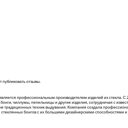
т публиковать отзывы.
, является профессиональным производителем изделий из стекла. С 2
 бонги, чиллумы, пепельницы и другие изделия, сотрудничая с извес
нием традиционных техник выдувания. Компания создала профессио
 стеклянных бонгов с их большими дизайнерскими способностями и 