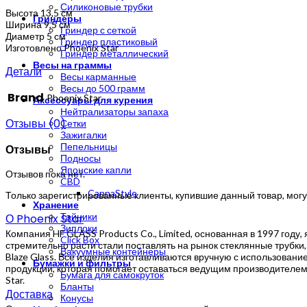
Силиконовые трубки
Высота 13,5 см
Гриндеры
Ширина 9,5 см
Гриндер с сеткой
Диаметр 5 см
Гриндер пластиковый
Изготовлено Phoenix Star
Гриндер металлический
Весы на граммы
Детали
Весы карманные
Весы до 500 грамм
Brand
Phoenix Star
Аксессуары для курения
Нейтрализаторы запаха
Отзывы (0)
Сетки
Зажигалки
Пепельницы
Отзывы
Подносы
Японские капли
Отзывов пока нет.
CBD
CannaStyle
Только зарегистрированные клиенты, купившие данный товар, могу
Хранение
Тайники
О Phoenix Star
Зиплоки
Компания HF GLASS Products Co., Limited, основанная в 1997 году
Click Box
стремительно расти стали поставлять на рынок стеклянные трубки,
Вакуумные контейнеры
Blaze Glass. Все изделия изготавливаются вручную с использова
Бумажки и фильтры
продукции, которая помогает оставаться ведущим производителем
Бумага для самокруток
Star.
Бланты
Доставка
Конусы