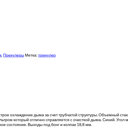
м
,
Прекулеры
Метка:
прекулер
рое охлаждение дыма за счет трубчатой структуры. Объемный стака
ильтром который отлично справляется с очисткой дыма. Синий. Угол
ое состояние. Выходы под бонг и колпак 18,8 мм.