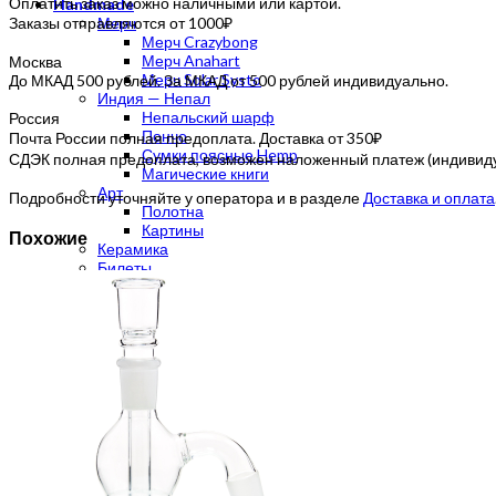
Оплатить заказ можно наличными или картой.
Handmade
Заказы отправляются от 1000₽
Мерч
Мерч Crazybong
Мерч Anahart
Москва
Мерч Solar Systo
До МКАД 500 рублей. За МКАД от 500 рублей индивидуально.
Индия — Непал
Непальский шарф
Россия
Пончо
Почта России полная предоплата. Доставка от 350₽
Сумки поясные Hemp
СДЭК полная предоплата, возможен наложенный платеж (индивидуа
Магические книги
Арт
Подробности уточняйте у оператора и в разделе
Доставка и оплата
Полотна
Картины
Похожие
Керамика
Билеты
Чай
Чайная посуда
Китайский чай
Пуэр
Да Хун Пао
Те Гуань Инь
Гуандунские Улуны
Белый чай
Зеленый чай
Желтый чай
Габа улун
Мате