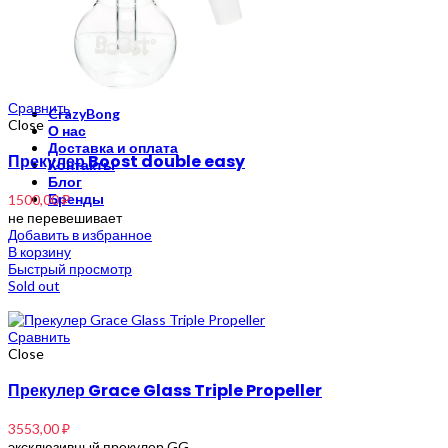
Травяной чай
Благовония
Рамакришна
Ришикеш
Подставка для благовоний
Сравнить
CrazyBong
Close
О нас
Доставка и оплата
Прекулер Boost double easy
Контакты
Блог
Бренды
1500,00
₽
не перевешивает
Добавить в избранное
В корзину
Быстрый просмотр
Sold out
Сравнить
Close
Прекулер Grace Glass Triple Propeller
3553,00
₽
эксклюзивный прекулер GG